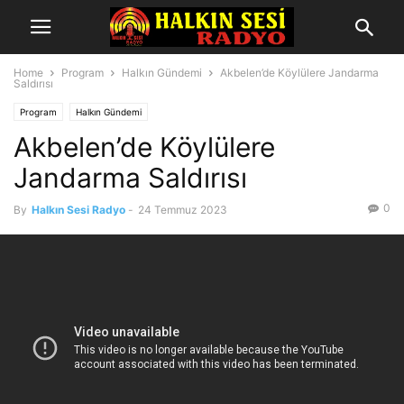
Home
Program
Halkın Gündemi
Akbelen’de Köylülere Jandarma
Saldırısı
Program
Halkın Gündemi
Akbelen’de Köylülere
Jandarma Saldırısı
0
By
Halkın Sesi Radyo
-
24 Temmuz 2023