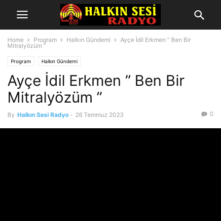
Home
Program
Halkın Gündemi
Ayçe İdil Erkmen ” Ben Bir
Mitralyözüm ”
Program
Halkın Gündemi
Ayçe İdil Erkmen ” Ben Bir
Mitralyözüm ”
0
By
Halkın Sesi Radyo
-
26 Temmuz 2023