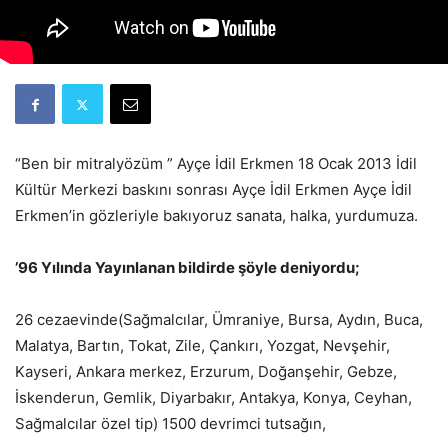
“Ben bir mitralyözüm ” Ayçe İdil Erkmen 18 Ocak 2013 İdil
Kültür Merkezi baskını sonrası Ayçe İdil Erkmen Ayçe İdil
Erkmen’in gözleriyle bakıyoruz sanata, halka, yurdumuza.
’96 Yılında Yayınlanan bildirde şöyle deniyordu;
26 cezaevinde(Sağmalcılar, Ümraniye, Bursa, Aydın, Buca,
Malatya, Bartın, Tokat, Zile, Çankırı, Yozgat, Nevşehir,
Kayseri, Ankara merkez, Erzurum, Doğanşehir, Gebze,
İskenderun, Gemlik, Diyarbakır, Antakya, Konya, Ceyhan,
Sağmalcılar özel tip) 1500 devrimci tutsağın,