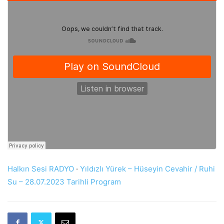
Halkın Sesi RADYO
·
Yıldızlı Yürek – Hüseyin Cevahir / Ruhi
Su – 28.07.2023 Tarihli Program