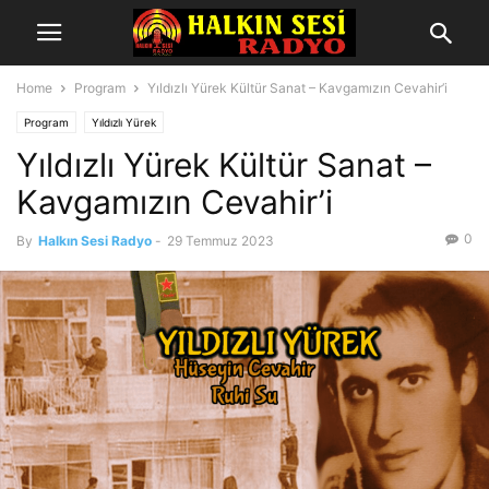
Home
Program
Yıldızlı Yürek Kültür Sanat – Kavgamızın Cevahir’i
Program
Yıldızlı Yürek
Yıldızlı Yürek Kültür Sanat –
Kavgamızın Cevahir’i
0
By
Halkın Sesi Radyo
-
29 Temmuz 2023