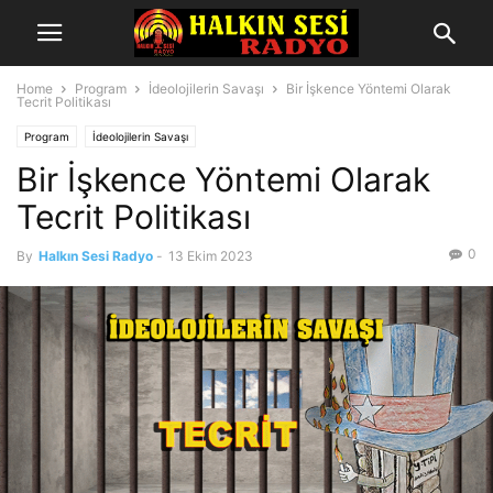
Home
Program
İdeolojilerin Savaşı
Bir İşkence Yöntemi Olarak
Tecrit Politikası
Program
İdeolojilerin Savaşı
Bir İşkence Yöntemi Olarak
Tecrit Politikası
0
By
Halkın Sesi Radyo
-
13 Ekim 2023