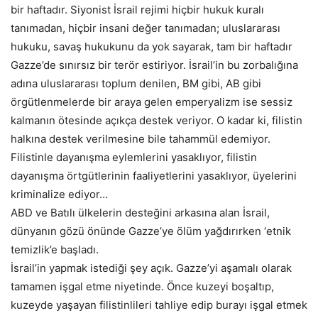
bir haftadır. Siyonist İsrail rejimi hiçbir hukuk kuralı
tanımadan, hiçbir insani değer tanımadan; uluslararası
hukuku, savaş hukukunu da yok sayarak, tam bir haftadır
Gazze’de sınırsız bir terör estiriyor. İsrail’in bu zorbalığına
adına uluslararası toplum denilen, BM gibi, AB gibi
örgütlenmelerde bir araya gelen emperyalizm ise sessiz
kalmanın ötesinde açıkça destek veriyor. O kadar ki, filistin
halkına destek verilmesine bile tahammül edemiyor.
Filistinle dayanışma eylemlerini yasaklıyor, filistin
dayanışma örtgütlerinin faaliyetlerini yasaklıyor, üyelerini
kriminalize ediyor…
ABD ve Batılı ülkelerin desteğini arkasına alan İsrail,
dünyanın gözü önünde Gazze’ye ölüm yağdırırken ‘etnik
temizlik’e başladı.
İsrail’in yapmak istediği şey açık. Gazze’yi aşamalı olarak
tamamen işgal etme niyetinde. Önce kuzeyi boşaltıp,
kuzeyde yaşayan filistinlileri tahliye edip burayı işgal etmek