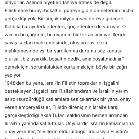
istiyorlar. Aslında niyetleri tahliye etmek de değil.
Filistinlere burayı boşaltın, güneye gidin demelerinin hiçbir
gerçekliği yok. Bir buçuk milyon insan nereye gidecek.
Kaldı ki burayı terk edenleri, göç edenleri de vuruyor. O
zaman bu çağrının, bu uyarının bir tek anlamı var. Ileride
savaş suçları mahkemesinde, uluslararası ceza
mahkemesinde vs. bir yargılanma durumu söz konusu
olursa, „biz uyardık, boşaltın dedik, ama boşaltmadılar“
demek için, sorumluluktan kurtulmak için böyle bir çağrı
yapıyor.
1948’den bu yana, İsrail’in Filistin topraklarını işgalini
destekleyen, işgalci İsrail’i silahlandıran ve İsrail’in yarım
asırdırsürdürdüğü katliamlara ses çıkarmak bir yana, onay
veren emperyalistler, Filistin direnişinin İsrail’e karşı
gerçekleştirdiği Aksa Tufanı saldırısının hemen ardından
İsrail’in yaninda saf tuttular. Onyıllardır İsrail’in katliamlarına
onay verenler, “sivillerin öldürüldüğü” iddiasıyla Filistin’e