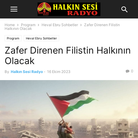
Home
Program
Heval Ebru Sohbetler
Zafer Direnen Filistin
Halkının Olacak
Program
Heval Ebru Sohbetler
Zafer Direnen Filistin Halkının
Olacak
0
By
Halkın Sesi Radyo
-
16 Ekim 2023