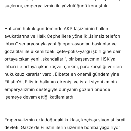
suçlarını, emperyalizmin iki yüzlülüğünü konuştuk.
Haftanın hukuk gündeminde AKP faşizminin halkın
avukatlarına ve Halk Cephelilere yönelik „isimsiz telefon
ihbarı“ senaryosuyla yaptığı operasyonlar, baskınlar ve
gözaltılar ile ülkemizdeki çete-polis-yargı işbirliğine dair
ortaya çıkan yeni „skandalları“, bir başsavcının HSK’ya
ihbarı ile ortaya çıkan rüşvet çarkını, para karşılığı verilen
hukuksuz kararlar vardı. Elbette en önemli gündem yine
Filistin’di, Filistin halkının direnişi ve israil siyonizminin
emperyalizmin desteğiyle dünyanın gözleri önünde
işemeye devam ettiği katliamlardı.
Emperyalizmin ortadoğudaki kuklası, koçbaşı siyonist İsrail
devleti, Gazze’de Filistinlilerin üzerine bomba yağdırıyor