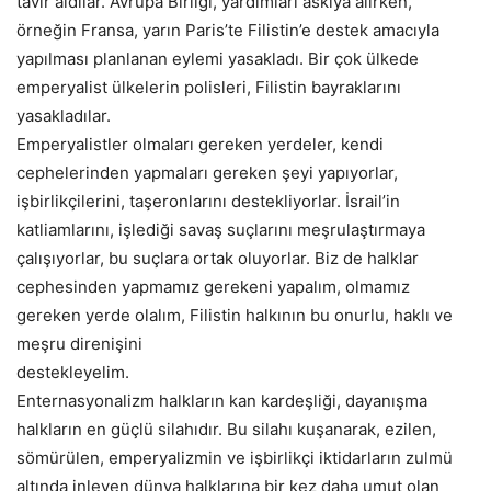
tavır aldılar. Avrupa Birliği, yardımları askıya alırken,
örneğin Fransa, yarın Paris’te Filistin’e destek amacıyla
yapılması planlanan eylemi yasakladı. Bir çok ülkede
emperyalist ülkelerin polisleri, Filistin bayraklarını
yasakladılar.
Emperyalistler olmaları gereken yerdeler, kendi
cephelerinden yapmaları gereken şeyi yapıyorlar,
işbirlikçilerini, taşeronlarını destekliyorlar. İsrail’in
katliamlarını, işlediği savaş suçlarını meşrulaştırmaya
çalışıyorlar, bu suçlara ortak oluyorlar. Biz de halklar
cephesinden yapmamız gerekeni yapalım, olmamız
gereken yerde olalım, Filistin halkının bu onurlu, haklı ve
meşru direnişini
destekleyelim.
Enternasyonalizm halkların kan kardeşliği, dayanışma
halkların en güçlü silahıdır. Bu silahı kuşanarak, ezilen,
sömürülen, emperyalizmin ve işbirlikçi iktidarların zulmü
altında inleyen dünya halklarına bir kez daha umut olan