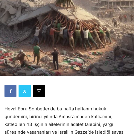
Heval Ebru Sohbetler’de bu hafta haftanın hukuk
gündemini, birinci yılında Amasra maden katliamını,
katledilen 43 işçinin ailelerinin adalet talebini, yargı
süresinde yaşananları ve İsrail‘in Gazze‘de işlediği savaş