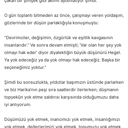
çakan bir şimşek gibi aklımı aydınlatıyor şimdi.
O gün toplantı bitmeden az önce, çalışmayı veren yoldaşım,
gözlerinde bir düşün parlaklığıyla konuşmuştu:
“Devrimciler, değişimin, özgürlük ve eşitlik kavgasının
insanlarıdır.’’ Ve sonra devam etmişti; ‘Var olan her şey yok
olmayı hak eder’ diyor diyalektiğin büyük düşünürü Hegel.
Ya yok edeceğiz ya da yok olmayı hak edeceğiz. Başka bir
seçeneğimiz yoktur.”
Şimdi bu sonsuzlukta, yıldızlar başımızın üstünde parlarken
ve biz Harika’nın peşi sıra saatlerdir ilerlerken; düşmanın
topyekûn yok etme saldırısı karşısında olduğumuzu daha
iyi anlıyorum.
Düşümüzü yok etmek, inancımızı yok etmek, insanlığımızı
yok etmek, değerlerimizi yok etmek, topumuzu yok etmek