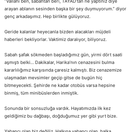
“Vallahi ben, sabahtan beri, TAYAD’tan ne yaptınız diye
arayan ablanın sesinden başka bir şey duymuyorum.” diyor
genç arkadaşımız. Hep birlikte gülüyoruz.
Geride kalanlar heyecanla bizden alacakları müjdeli
haberleri bekliyorlar. Vaktimiz daralıyor, biliyoruz.
Sabah şafak sökmeden başladığımız gün, yirmi dört saati
aşmıştı belki… Dakikalar, Harika’nın cenazesini bulma
kararlılığımız karşısında çaresiz kalmıştı. Biz cenazemize
ulaşmadan mevsimler geçip gitse de bugün hiç
bitmeyecekti. Şehirde ne kadar otobüs varsa hepsine
binmiş, tüm minibüslerden inmiştik.
Sonunda bir sonsuzluğa vardık. Hayatımızda ilk kez
geldiğimiz bu dağbaşı, doğduğumuz yer gibi yurt bize.
Yabancı olan biz değiliz. Halkına yabancı olan, halka