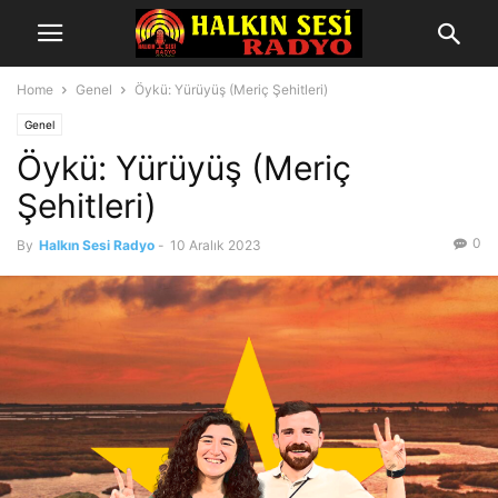
Home
Genel
Öykü: Yürüyüş (Meriç Şehitleri)
Genel
Öykü: Yürüyüş (Meriç
Şehitleri)
0
By
Halkın Sesi Radyo
-
10 Aralık 2023