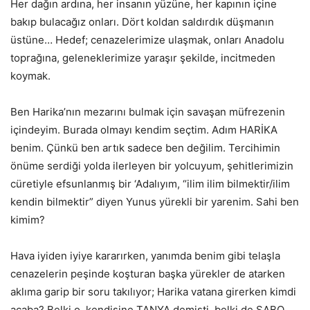
Her dağın ardına, her insanın yüzüne, her kapının içine
bakıp bulacağız onları. Dört koldan saldırdık düşmanın
üstüne… Hedef; cenazelerimize ulaşmak, onları Anadolu
toprağına, geleneklerimize yaraşır şekilde, incitmeden
koymak.
Ben Harika’nın mezarını bulmak için savaşan müfrezenin
içindeyim. Burada olmayı kendim seçtim. Adım HARİKA
benim. Çünkü ben artık sadece ben değilim. Tercihimin
önüme serdiği yolda ilerleyen bir yolcuyum, şehitlerimizin
cüretiyle efsunlanmış bir ‘Adalıyım, “ilim ilim bilmektir/ilim
kendin bilmektir” diyen Yunus yürekli bir yarenim. Sahi ben
kimim?
Hava iyiden iyiye kararırken, yanımda benim gibi telaşla
cenazelerin peşinde koşturan başka yürekler de atarken
aklıma garip bir soru takılıyor; Harika vatana girerken kimdi
acaba? Belki o, kendisine TANYA demişti, belki de SABO…