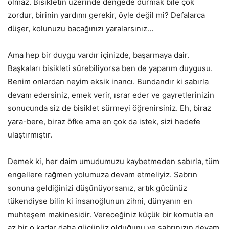
olmaz. Bisikletin üzerinde dengede durmak bile çok
zordur, birinin yardımı gerekir, öyle değil mi? Defalarca
düşer, kolunuzu bacağınızı yaralarsınız…
Ama hep bir duygu vardır içinizde, başarmaya dair.
Başkaları bisikleti sürebiliyorsa ben de yaparım duygusu.
Benim onlardan neyim eksik inancı. Bundandır ki sabırla
devam edersiniz, emek verir, ısrar eder ve gayretlerinizin
sonucunda siz de bisiklet sürmeyi öğrenirsiniz. Eh, biraz
yara-bere, biraz öfke ama en çok da istek, sizi hedefe
ulaştırmıştır.
Demek ki, her daim umudumuzu kaybetmeden sabırla, tüm
engellere rağmen yolumuza devam etmeliyiz. Sabrın
sonuna geldiğinizi düşünüyorsanız, artık gücünüz
tükendiyse bilin ki insanoğlunun zihni, dünyanın en
muhteşem makinesidir. Vereceğiniz küçük bir komutla en
az bir o kadar daha gücünüz olduğunu ve sabrınızın devam