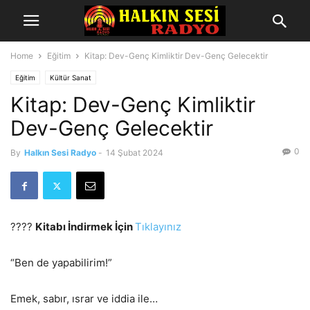
Home
Eğitim
Kitap: Dev-Genç Kimliktir Dev-Genç Gelecektir
Eğitim
Kültür Sanat
Kitap: Dev-Genç Kimliktir
Dev-Genç Gelecektir
0
By
Halkın Sesi Radyo
-
14 Şubat 2024
????
Kitabı İndirmek İçin
Tıklayınız
“Ben de yapabilirim!”
Emek, sabır, ısrar ve iddia ile…