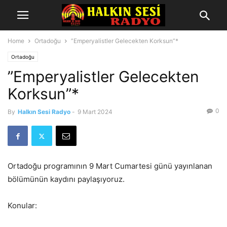
Home
Ortadoğu
”Emperyalistler Gelecekten Korksun”*
Ortadoğu
”Emperyalistler Gelecekten
Korksun”*
0
By
Halkın Sesi Radyo
-
9 Mart 2024
Ortadoğu programının 9 Mart Cumartesi günü yayınlanan
bölümünün kaydını paylaşıyoruz.
Konular: