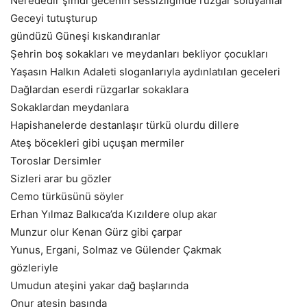
Nerededir şimdi gecenin sessizliğinde rüzgar soluyanlar
Geceyi tutuşturup
gündüzü Güneşi kıskandıranlar
Şehrin boş sokakları ve meydanları bekliyor çocukları
Yaşasın Halkın Adaleti sloganlarıyla aydınlatılan geceleri
Dağlardan eserdi rüzgarlar sokaklara
Sokaklardan meydanlara
Hapishanelerde destanlaşır türkü olurdu dillere
Ateş böcekleri gibi uçuşan mermiler
Toroslar Dersimler
Sizleri arar bu gözler
Cemo türküsünü söyler
Erhan Yılmaz Balkıca’da Kızıldere olup akar
Munzur olur Kenan Gürz gibi çarpar
Yunus, Ergani, Solmaz ve Gülender Çakmak
gözleriyle
Umudun ateşini yakar dağ başlarında
Onur ateşin başında