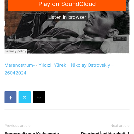
Marenostrum-
·
Yıldızlı Yürek – Nikolay Ostrovskiy –
26042024
Previous article
Next article
Emperyalizmin Kıskacında
Devrimci İşçi Hareketi: 1