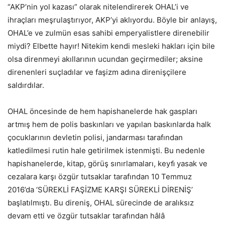
“AKP’nin yol kazası” olarak nitelendirerek OHAL’i ve
ihraçları meşrulaştırıyor, AKP’yi aklıyordu. Böyle bir anlayış,
OHAL’e ve zulmün esas sahibi emperyalistlere direnebilir
miydi? Elbette hayır! Nitekim kendi mesleki hakları için bile
olsa direnmeyi akıllarının ucundan geçirmediler; aksine
direnenleri suçladılar ve faşizm adına direnişçilere
saldırdılar.
OHAL öncesinde de hem hapishanelerde hak gaspları
artmış hem de polis baskınları ve yapılan baskınlarda halk
çocuklarının devletin polisi, jandarması tarafından
katledilmesi rutin hale getirilmek istenmişti. Bu nedenle
hapishanelerde, kitap, görüş sınırlamaları, keyﬁ yasak ve
cezalara karşı özgür tutsaklar tarafından 10 Temmuz
2016’da ‘SÜREKLİ FAŞİZME KARŞI SÜREKLİ DİRENİŞ’
başlatılmıştı. Bu direniş, OHAL sürecinde de aralıksız
devam etti ve özgür tutsaklar tarafından hâlâ