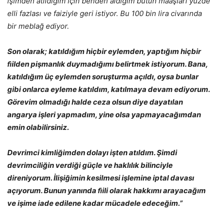
işimden atıldığım için benden aldığım bütün maaşları yüzde
elli fazlası ve faiziyle geri istiyor. Bu 100 bin lira civarında
bir meblağ ediyor.
Son olarak; katıldığım hiçbir eylemden, yaptığım hiçbir
ﬁilden pişmanlık duymadığımı belirtmek istiyorum. Bana,
katıldığım üç eylemden soruşturma açıldı, oysa bunlar
gibi onlarca eyleme katıldım, katılmaya devam ediyorum.
Görevim olmadığı halde ceza olsun diye dayatılan
angarya işleri yapmadım, yine olsa yapmayacağımdan
emin olabilirsiniz.
Devrimci kimliğimden dolayı işten atıldım. Şimdi
devrimciliğin verdiği güçle ve haklılık bilinciyle
direniyorum. İlişiğimin kesilmesi işlemine iptal davası
açıyorum. Bunun yanında ﬁili olarak hakkımı arayacağım
ve işime iade edilene kadar mücadele edeceğim.”