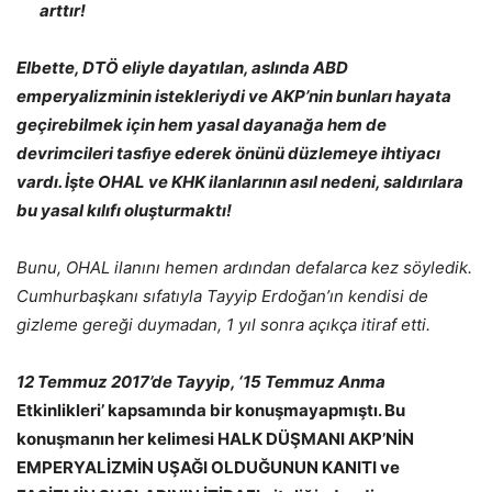
arttır!
Elbette, DTÖ eliyle dayatılan, aslında ABD
emperyalizminin istekleriydi ve AKP’nin bunları hayata
geçirebilmek için hem yasal dayanağa hem de
devrimcileri tasﬁye ederek önünü düzlemeye ihtiyacı
vardı. İşte OHAL ve KHK ilanlarının asıl nedeni, saldırılara
bu yasal kılıfı oluşturmaktı!
Bunu, OHAL ilanını hemen ardından defalarca kez söyledik.
Cumhurbaşkanı sıfatıyla Tayyip Erdoğan’ın kendisi de
gizleme gereği duymadan, 1 yıl sonra açıkça itiraf etti.
12 Temmuz 2017’de Tayyip, ‘15 Temmuz Anma
Etkinlikleri’ kapsamında bir konuşmayapmıştı. Bu
konuşmanın her kelimesi HALK DÜŞMANI AKP’NİN
EMPERYALİZMİN UŞAĞI OLDUĞUNUN KANITI ve