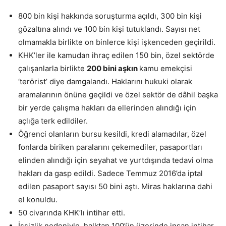
800 bin kişi hakkında soruşturma açıldı, 300 bin kişi
gözaltına alındı ve 100 bin kişi tutuklandı. Sayısı net
olmamakla birlikte on binlerce kişi işkenceden geçirildi.
KHK’ler ile kamudan ihraç edilen 150 bin, özel sektörde
çalışanlarla birlikte
200 bini aşkın
kamu emekçisi
‘terörist’ diye damgalandı. Haklarını hukuki olarak
aramalarının önüne geçildi ve özel sektör de dâhil başka
bir yerde çalışma hakları da ellerinden alındığı için
açlığa terk edildiler.
Öğrenci olanların bursu kesildi, kredi alamadılar, özel
fonlarda biriken paralarını çekemediler, pasaportları
elinden alındığı için seyahat ve yurtdışında tedavi olma
hakları da gasp edildi. Sadece Temmuz 2016’da iptal
edilen pasaport sayısı 50 bini aştı. Miras haklarına dahi
el konuldu.
50 civarında KHK’lı intihar etti.
İşsizlik nedeniyle, halktan 100’ün üzerinde insan intihar