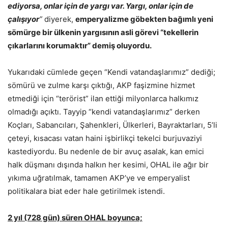
ediyorsa, onlar için de yargı var. Yargı, onlar için de
çalışıyor
”
diyerek,
emperyalizme göbekten bağımlı yeni
sömürge bir ülkenin yargısının asli görevi “tekellerin
çıkarlarını korumaktır” demiş oluyordu.
Yukarıdaki cümlede geçen “Kendi vatandaşlarımız” dediği;
sömürü ve zulme karşı çıktığı, AKP faşizmine hizmet
etmediği için “terörist” ilan ettiği milyonlarca halkımız
olmadığı açıktı. Tayyip “kendi vatandaşlarımız” derken
Koçları, Sabancıları, Şahenkleri, Ülkerleri, Bayraktarları, 5’li
çeteyi, kısacası vatan haini işbirlikçi tekelci burjuvaziyi
kastediyordu. Bu nedenle de bir avuç asalak, kan emici
halk düşmanı dışında halkın her kesimi, OHAL ile ağır bir
yıkıma uğratılmak, tamamen AKP’ye ve emperyalist
politikalara biat eder hale getirilmek istendi.
2 yıl (728 gün) süren OHAL boyunca;