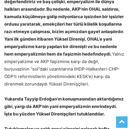
değerlendiririz ve baş çelişki, emperyalizm ile dünya
halkları arasındadır. Bu nedenle, AKP’nin OHAL saldırısı,
kamuda küçülmeye gidip milyonlarca işsizden bir işsizler
ordusu yaratarak, emekçileri her türlü kölelik koşullarına
razı etmeye çalışması, bizim açımızdan gayet anlaşılırdır.
Yani ilk günden itibaren Yüksel Direnişi, OHAL’e yani
emperyalizme karşı yapılan bir direnişti ve bu nedenle
hem emperyalizmin hem de faşizmin hedeﬁndeydi.
Yalnız
emperyalizme ve AKP faşizmine karşı da değil,
burjuvazinin “sol”daki uzantılarına (HDP-Halkevleri-CHP-
ÖDP’li reformistlerin yönetimindeki KESK’e) karşı da
direnmek zorundaydı Yüksel Direnişçileri.
Yukarıda Tayyip Erdoğan’ın konuşmasından aktardığımız
gibi, yargı da AKP’nin yani emperyalizmin emrindeydi.
İşte bu yüzden Yüksel Direnişçileri tutuklandılar.
Tutuklamaları ve açlık grevi sürecini gelecek hafta