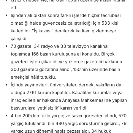
etti.
İşinden atıldıktan sonra farklı işlerde hiçbir tecrübesi
olmadığı halde güvencesiz çalıştırıldığı için 533 kişi
katledildi. “İş kazası” denilerek katliam gizlenmeye
çalışıldı.
70 gazete, 34 radyo ve 33 televizyon kanalına;
toplamda 166 basın kuruluşuna el konuldu. Birçok
gazeteci işten çıkarıldı ve yüzlerce gazeteci hakkında
300 gazeteci gözaltına alındı, 150’nin üzerinde basın
emekçisi hâlâ tutuklu.
İçinde yayınevleri, üniversiteler, dernek, vakıﬂarın da
olduğu 2761 kurum kapatıldı. Kapatılan kurumlar veya
ihraç edilenler hakkında Anayasa Mahkemesi’ne yapılan
başvurulara ‘yetkisizlik’ kararı verildi.
4 bin 200’den fazla yargıç ve savcı görevden alındı, 570
yargıç tutuklandı, bin 480 yargıç soruşturma geçirdi, 79
yargıç uzun dönemli hapis cezası aldı, 34 hukuk