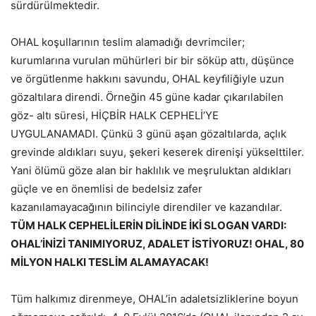
sürdürülmektedir.
OHAL koşullarının teslim alamadığı devrimciler;
kurumlarına vurulan mühürleri bir bir söküp attı, düşünce
ve örgütlenme hakkını savundu, OHAL keyﬁliğiyle uzun
gözaltılara direndi. Örneğin 45 güne kadar çıkarılabilen
göz- altı süresi, HİÇBİR HALK CEPHELİ’YE
UYGULANAMADI. Çünkü 3 günü aşan gözaltılarda, açlık
grevinde aldıkları suyu, şekeri keserek direnişi yükselttiler.
Yani ölümü göze alan bir haklılık ve meşruluktan aldıkları
güçle ve en önemlisi de bedelsiz zafer
kazanılamayacağının bilinciyle direndiler ve kazandılar.
TÜM HALK CEPHELİLERİN DİLİNDE İKİ SLOGAN VARDI:
OHAL’İNİZİ TANIMIYORUZ, ADALET İSTİYORUZ! OHAL, 80
MİLYON HALKI TESLİM ALAMAYACAK!
Tüm halkımız direnmeye, OHAL’in adaletsizliklerine boyun