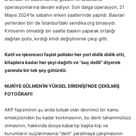
operasyonlarına devam ediyor. Son dalga operasyon, 21
Mayıs 2024’te sabahın erken saatlerinde yapıldı. Basılan
yerlerden biri de İstanbul’daki sendika.org binasıydı.
Kimsenin olmadığı bir saatte baskın yaparak ortalığı
dağıtan polis, kırdığı kilidi değiştirerek çıkıp gitti.
Katil ve işkenceci faşist polisler her yeri didik didik etti,
kitaplara kadar her şeyi dağıttı ve ‘’suç delili’’ diyerek
yanında bir tek şey götürdü:
NURİYE GÜLMEN’İN YÜKSEL DİRENİŞİ’NDE ÇEKİLMİŞ
FOTOĞRAFI!
AKP faşizminin şu anda tutsak olan devrimci bir kamu
emekçisinden bu kadar korkmasının, bu denli tahammülsüz
olmasının, hakkında dosya kabartıp başka kişi ve
kurumların suçlanmasına “delil” yaratmaya çalışmasının