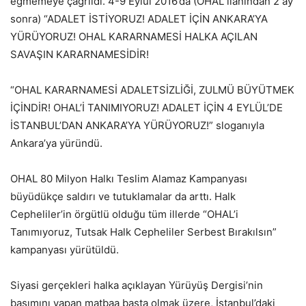
eğmemeye çağrıldı. 4-9 Eylül 2016’da (OHAL ilanından 2 ay
sonra) “ADALET İSTİYORUZ! ADALET İÇİN ANKARA’YA
YÜRÜYORUZ! OHAL KARARNAMESİ HALKA AÇILAN
SAVAŞIN KARARNAMESİDİR!
“OHAL KARARNAMESİ ADALETSİZLİĞİ, ZULMÜ BÜYÜTMEK
İÇİNDİR! OHAL’İ TANIMIYORUZ! ADALET İÇİN 4 EYLÜL’DE
İSTANBUL’DAN ANKARA’YA YÜRÜYORUZ!” sloganıyla
Ankara’ya yüründü.
OHAL 80 Milyon Halkı Teslim Alamaz Kampanyası
büyüdükçe saldırı ve tutuklamalar da arttı. Halk
Cepheliler’in örgütlü olduğu tüm illerde “OHAL’i
Tanımıyoruz, Tutsak Halk Cepheliler Serbest Bırakılsın”
kampanyası yürütüldü.
Siyasi gerçekleri halka açıklayan Yürüyüş Dergisi’nin
basımını yapan matbaa başta olmak üzere, İstanbul’daki