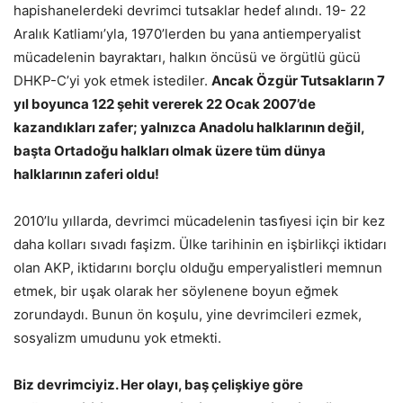
hapishanelerdeki devrimci tutsaklar hedef alındı. 19- 22
Aralık Katliamı’yla, 1970’lerden bu yana antiemperyalist
mücadelenin bayraktarı, halkın öncüsü ve örgütlü gücü
DHKP-C’yi yok etmek istediler.
Ancak Özgür Tutsakların 7
yıl boyunca 122 şehit vererek 22 Ocak 2007’de
kazandıkları zafer; yalnızca Anadolu halklarının değil,
başta Ortadoğu halkları olmak üzere tüm dünya
halklarının zaferi oldu!
2010’lu yıllarda, devrimci mücadelenin tasﬁyesi için bir kez
daha kolları sıvadı faşizm. Ülke tarihinin en işbirlikçi iktidarı
olan AKP, iktidarını borçlu olduğu emperyalistleri memnun
etmek, bir uşak olarak her söylenene boyun eğmek
zorundaydı. Bunun ön koşulu, yine devrimcileri ezmek,
sosyalizm umudunu yok etmekti.
Biz devrimciyiz. Her olayı, baş çelişkiye göre