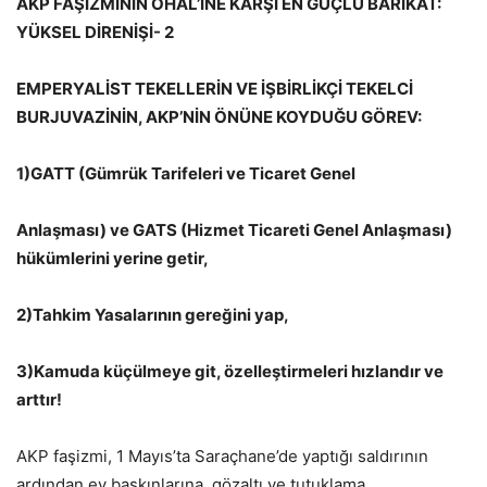
AKP FAŞİZMİNİN OHAL’İNE KARŞI EN GÜÇLÜ BARİKAT:
YÜKSEL DİRENİŞİ- 2
EMPERYALİST TEKELLERİN VE İŞBİRLİKÇİ TEKELCİ
BURJUVAZİNİN, AKP’NİN ÖNÜNE KOYDUĞU GÖREV:
1)GATT (Gümrük Tarifeleri ve Ticaret Genel
Anlaşması) ve GATS (Hizmet Ticareti Genel Anlaşması)
hükümlerini yerine getir,
2)Tahkim Yasalarının gereğini yap,
3)Kamuda küçülmeye git, özelleştirmeleri hızlandır ve
arttır!
AKP faşizmi, 1 Mayıs’ta Saraçhane’de yaptığı saldırının
ardından ev baskınlarına, gözaltı ve tutuklama