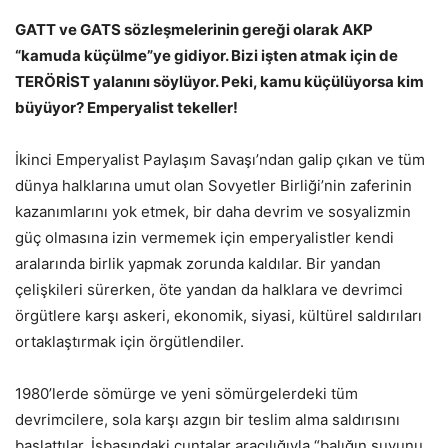
GATT ve GATS sözleşmelerinin gereği olarak AKP
“kamuda küçülme”ye gidiyor. Bizi işten atmak için de
TERÖRİST yalanını söylüyor. Peki, kamu küçülüyorsa kim
büyüyor? Emperyalist tekeller!
İkinci Emperyalist Paylaşım Savaşı’ndan galip çıkan ve tüm
dünya halklarına umut olan Sovyetler Birliği’nin zaferinin
kazanımlarını yok etmek, bir daha devrim ve sosyalizmin
güç olmasına izin vermemek için emperyalistler kendi
aralarında birlik yapmak zorunda kaldılar. Bir yandan
çelişkileri sürerken, öte yandan da halklara ve devrimci
örgütlere karşı askeri, ekonomik, siyasi, kültürel saldırıları
ortaklaştırmak için örgütlendiler.
1980’lerde sömürge ve yeni sömürgelerdeki tüm
devrimcilere, sola karşı azgın bir teslim alma saldırısını
başlattılar. İşbaşındaki cuntalar aracılığıyla “balığın suyunu