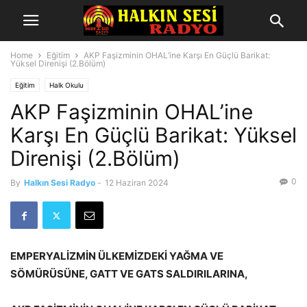
Home
Eğitim
AKP Faşizminin OHAL’ine Karşı En Güçlü Barikat:
Yüksel Direnişi (2.Bölüm)
Eğitim
Halk Okulu
AKP Faşizminin OHAL’ine
Karşı En Güçlü Barikat: Yüksel
Direnişi (2.Bölüm)
0
By
Halkın Sesi Radyo
-
12 Haziran 2024
EMPERYALİZMİN ÜLKEMİZDEKİ YAĞMA VE
SÖMÜRÜSÜNE, GATT VE GATS SALDIRILARINA,