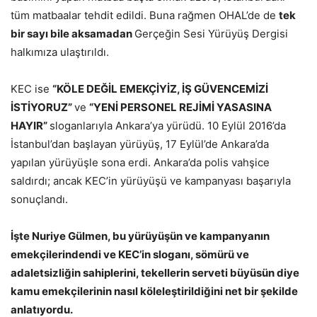
tüm matbaalar tehdit edildi. Buna rağmen OHAL’de de
tek
bir sayı bile aksamadan
Gerçeğin Sesi Yürüyüş Dergisi
halkımıza ulaştırıldı.
KEC ise
“KÖLE DEĞİL EMEKÇİYİZ, İŞ GÜVENCEMİZİ
İSTİYORUZ”
ve
“YENİ PERSONEL REJİMİ YASASINA
HAYIR”
sloganlarıyla Ankara’ya yürüdü. 10 Eylül 2016’da
İstanbul’dan başlayan yürüyüş, 17 Eylül’de Ankara’da
yapılan yürüyüşle sona erdi. Ankara’da polis vahşice
saldırdı; ancak KEC’in yürüyüşü ve kampanyası başarıyla
sonuçlandı.
İşte Nuriye Gülmen, bu yürüyüşün ve kampanyanın
emekçilerindendi ve KEC’in sloganı, sömürü ve
adaletsizliğin sahiplerini, tekellerin serveti büyüsün diye
kamu emekçilerinin nasıl köleleştirildiğini net bir şekilde
anlatıyordu.