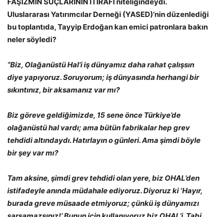
FAŞİZMİN SUÇLARININ İTİRAFI niteliğindeydi.
Uluslararası Yatırımcılar Derneği (YASED)’nin düzenlediği
bu toplantıda, Tayyip Erdoğan kan emici patronlara bakın
neler söyledi?
“Biz, Olağanüstü Hal’i iş dünyamız daha rahat çalışsın
diye yapıyoruz. Soruyorum; iş dünyasında herhangi bir
sıkıntınız, bir aksamanız var mı?
Biz göreve geldiğimizde, 15 sene önce Türkiye’de
olağanüstü hal vardı; ama bütün fabrikalar hep grev
tehdidi altındaydı. Hatırlayın o günleri. Ama şimdi böyle
bir şey var mı?
Tam aksine, şimdi grev tehdidi olan yere, biz OHAL’den
istifadeyle anında müdahale ediyoruz. Diyoruz ki ‘Hayır,
burada greve müsaade etmiyoruz; çünkü iş dünyamızı
sarsamazsınız!’ Bunun için kullanıyoruz biz OHAL’i. Tabi,