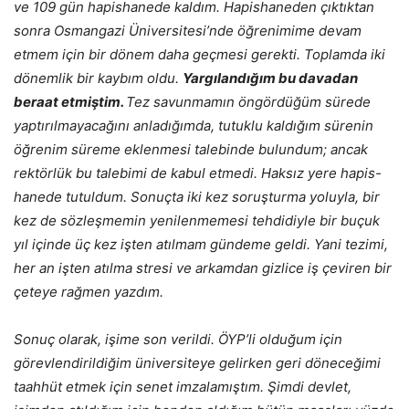
ve 109 gün hapishanede kaldım. Hapishaneden çıktıktan
sonra Osmangazi Üniversitesi’nde öğrenimime devam
etmem için bir dönem daha geçmesi gerekti. Toplamda iki
dönemlik bir kaybım oldu.
Yargılandığım bu davadan
beraat etmiştim.
Tez savunmamın öngördüğüm sürede
yaptırılmayacağını anladığımda, tutuklu kaldığım sürenin
öğrenim süreme eklenmesi talebinde bulundum; ancak
rektörlük bu talebimi de kabul etmedi. Haksız yere hapis-
hanede tutuldum. Sonuçta iki kez soruşturma yoluyla, bir
kez de sözleşmemin yenilenmemesi tehdidiyle bir buçuk
yıl içinde üç kez işten atılmam gündeme geldi. Yani tezimi,
her an işten atılma stresi ve arkamdan gizlice iş çeviren bir
çeteye rağmen yazdım.
Sonuç olarak, işime son verildi. ÖYP’li olduğum için
görevlendirildiğim üniversiteye gelirken geri döneceğimi
taahhüt etmek için senet imzalamıştım. Şimdi devlet,