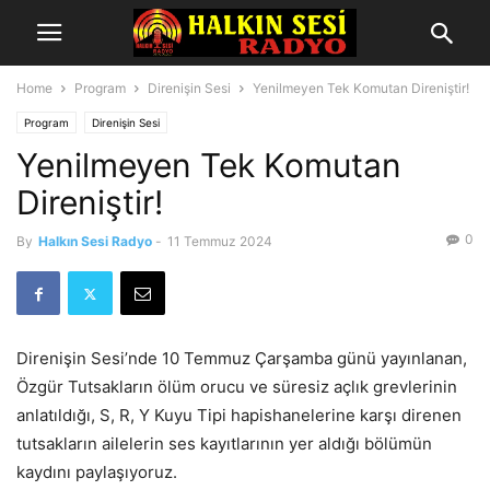
Home
Program
Direnişin Sesi
Yenilmeyen Tek Komutan Direniştir!
Program
Direnişin Sesi
Yenilmeyen Tek Komutan
Direniştir!
0
By
Halkın Sesi Radyo
-
11 Temmuz 2024
Direnişin Sesi’nde 10 Temmuz Çarşamba günü yayınlanan,
Özgür Tutsakların ölüm orucu ve süresiz açlık grevlerinin
anlatıldığı, S, R, Y Kuyu Tipi hapishanelerine karşı direnen
tutsakların ailelerin ses kayıtlarının yer aldığı bölümün
kaydını paylaşıyoruz.