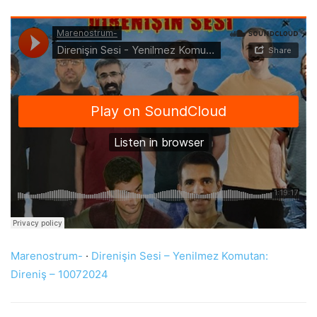
Marenostrum-
·
Direnişin Sesi – Yenilmez Komutan:
Direniş – 10072024