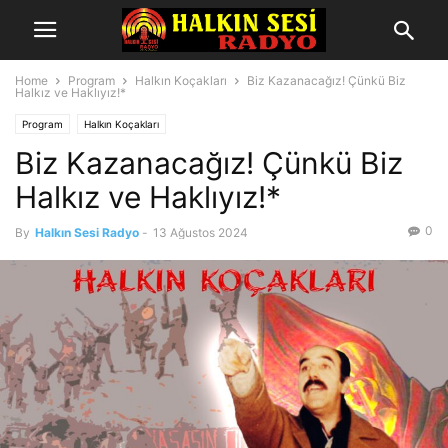
Home
Program
Halkın Koçakları
Biz Kazanacağız! Çünkü Biz
Halkız ve Haklıyız!*
Program
Halkın Koçakları
Biz Kazanacağız! Çünkü Biz
Halkız ve Haklıyız!*
0
By
Halkın Sesi Radyo
-
13 Ağustos 2024