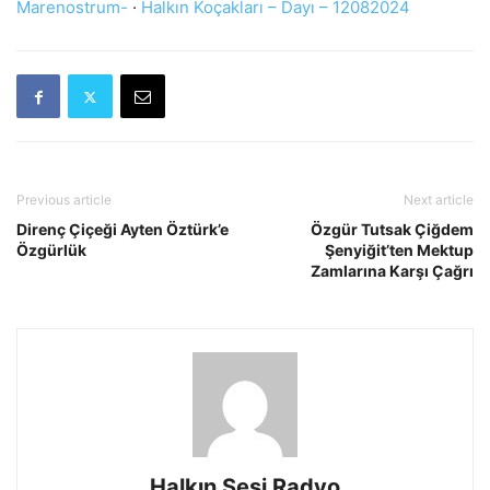
Marenostrum-
·
Halkın Koçakları – Dayı – 12082024
Previous article
Next article
Direnç Çiçeği Ayten Öztürk’e
Özgür Tutsak Çiğdem
Özgürlük
Şenyiğit’ten Mektup
Zamlarına Karşı Çağrı
Halkın Sesi Radyo