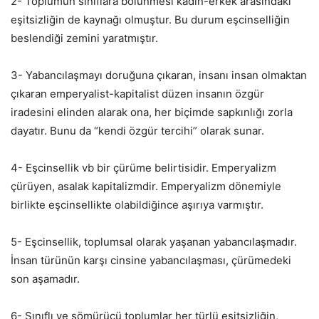
2- Toplumun sınıflara bölünmesi kadın-erkek arasındaki
eşitsizliğin de kaynağı olmuştur. Bu durum eşcinselliğin
beslendiği zemini yaratmıştır.
3- Yabancılaşmayı doruğuna çıkaran, insanı insan olmaktan
çıkaran emperyalist-kapitalist düzen insanın özgür
iradesini elinden alarak ona, her biçimde sapkınlığı zorla
dayatır. Bunu da “kendi özgür tercihi” olarak sunar.
4- Eşcinsellik vb bir çürüme belirtisidir. Emperyalizm
çürüyen, asalak kapitalizmdir. Emperyalizm dönemiyle
birlikte eşcinsellikte olabildiğince aşırıya varmıştır.
5- Eşcinsellik, toplumsal olarak yaşanan yabancılaşmadır.
İnsan türünün karşı cinsine yabancılaşması, çürümedeki
son aşamadır.
6- Sınıflı ve sömürücü toplumlar her türlü eşitsizliğin,