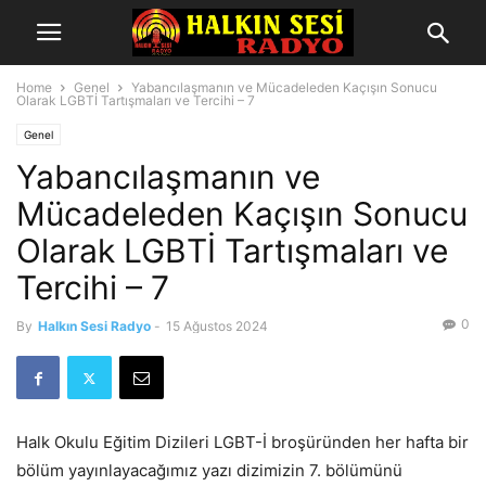
Home
Genel
Yabancılaşmanın ve Mücadeleden Kaçışın Sonucu
Olarak LGBTİ Tartışmaları ve Tercihi – 7
Genel
Yabancılaşmanın ve
Mücadeleden Kaçışın Sonucu
Olarak LGBTİ Tartışmaları ve
Tercihi – 7
0
By
Halkın Sesi Radyo
-
15 Ağustos 2024
Halk Okulu Eğitim Dizileri LGBT-İ broşüründen her hafta bir
bölüm yayınlayacağımız yazı dizimizin 7. bölümünü