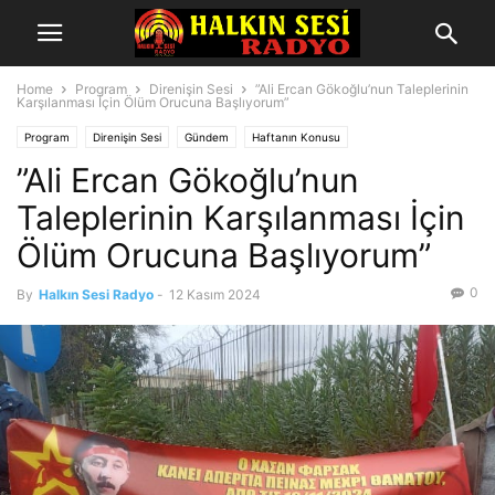
Home
Program
Direnişin Sesi
”Ali Ercan Gökoğlu’nun Taleplerinin
Karşılanması İçin Ölüm Orucuna Başlıyorum”
Program
Direnişin Sesi
Gündem
Haftanın Konusu
”Ali Ercan Gökoğlu’nun
Taleplerinin Karşılanması İçin
Ölüm Orucuna Başlıyorum”
0
By
Halkın Sesi Radyo
-
12 Kasım 2024