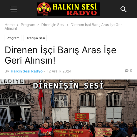
Home
Program
Direnişin Sesi
Direnen İşçi Barış Aras İşe Geri
Alınsın!
Program
Direnişin Sesi
Direnen İşçi Barış Aras İşe
Geri Alınsın!
0
By
Halkın Sesi Radyo
-
12 Aralık 2024