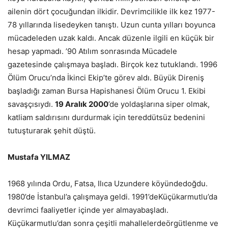
ailenin dört çocuğundan ilkidir. Devrimcilikle ilk kez 1977-
78 yıllarında lisedeyken tanıştı. Uzun cunta yılları boyunca
mücadeleden uzak kaldı. Ancak düzenle ilgili en küçük bir
hesap yapmadı. ’90 Atılım sonrasında Mücadele
gazetesinde çalışmaya başladı. Birçok kez tutuklandı. 1996
Ölüm Orucu’nda İkinci Ekip’te görev aldı. Büyük Direniş
başladığı zaman Bursa Hapishanesi Ölüm Orucu 1. Ekibi
savaşçısıydı.
19 Aralık 2000
’de yoldaşlarına siper olmak,
katliam saldırısını durdurmak için tereddütsüz bedenini
tutuşturarak şehit düştü.
Mustafa YILMAZ
1968 yılında Ordu, Fatsa, Ilıca Uzundere köyündedoğdu.
1980’de İstanbul’a çalışmaya geldi. 1991’deKüçükarmutlu’da
devrimci faaliyetler içinde yer almayabaşladı.
Küçükarmutlu’dan sonra çeşitli mahallelerdeörgütlenme ve