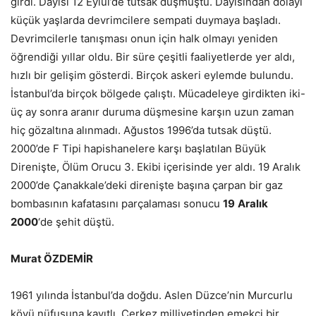
girdi. Dayısı 12 Eylül’de tutsak düşmüştü. Dayısından dolayı
küçük yaşlarda devrimcilere sempati duymaya başladı.
Devrimcilerle tanışması onun için halk olmayı yeniden
öğrendiği yıllar oldu. Bir süre çeşitli faaliyetlerde yer aldı,
hızlı bir gelişim gösterdi. Birçok askeri eylemde bulundu.
İstanbul’da birçok bölgede çalıştı. Mücadeleye girdikten iki-
üç ay sonra aranır duruma düşmesine karşın uzun zaman
hiç gözaltına alınmadı. Ağustos 1996’da tutsak düştü.
2000’de F Tipi hapishanelere karşı başlatılan Büyük
Direnişte, Ölüm Orucu 3. Ekibi içerisinde yer aldı. 19 Aralık
2000’de Çanakkale’deki direnişte başına çarpan bir gaz
bombasının kafatasını parçalaması sonucu
19
Aralık
2000
‘de şehit düştü.
Murat ÖZDEMİR
1961 yılında İstanbul’da doğdu. Aslen Düzce’nin Murcurlu
köyü nüfusuna kayıtlı, Çerkez milliyetinden emekçi bir