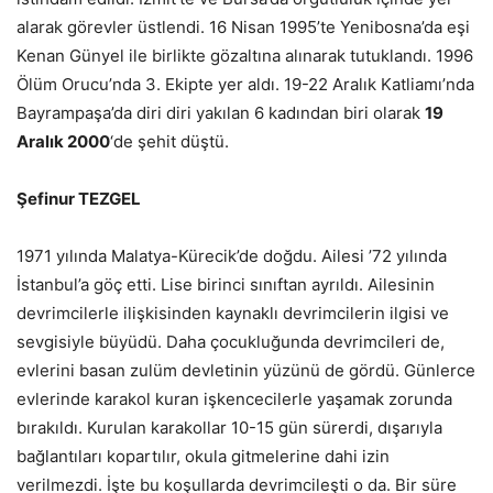
alarak görevler üstlendi. 16 Nisan 1995’te Yenibosna’da eşi
Kenan Günyel ile birlikte gözaltına alınarak tutuklandı. 1996
Ölüm Orucu’nda 3. Ekipte yer aldı. 19-22 Aralık Katliamı’nda
Bayrampaşa’da diri diri yakılan 6 kadından biri olarak
19
Aralık 2000
‘de şehit düştü.
Şefinur TEZGEL
1971 yılında Malatya-Kürecik’de doğdu. Ailesi ’72 yılında
İstanbul’a göç etti. Lise birinci sınıftan ayrıldı. Ailesinin
devrimcilerle ilişkisinden kaynaklı devrimcilerin ilgisi ve
sevgisiyle büyüdü. Daha çocukluğunda devrimcileri de,
evlerini basan zulüm devletinin yüzünü de gördü. Günlerce
evlerinde karakol kuran işkencecilerle yaşamak zorunda
bırakıldı. Kurulan karakollar 10-15 gün sürerdi, dışarıyla
bağlantıları kopartılır, okula gitmelerine dahi izin
verilmezdi. İşte bu koşullarda devrimcileşti o da. Bir süre