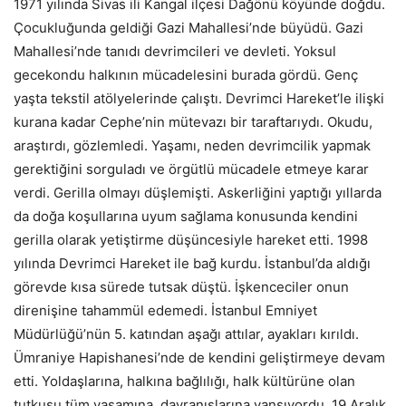
1971 yılında Sivas ili Kangal ilçesi Dağönü köyünde doğdu.
Çocukluğunda geldiği Gazi Mahallesi’nde büyüdü. Gazi
Mahallesi’nde tanıdı devrimcileri ve devleti. Yoksul
gecekondu halkının mücadelesini burada gördü. Genç
yaşta tekstil atölyelerinde çalıştı. Devrimci Hareket’le ilişki
kurana kadar Cephe’nin mütevazı bir taraftarıydı. Okudu,
araştırdı, gözlemledi. Yaşamı, neden devrimcilik yapmak
gerektiğini sorguladı ve örgütlü mücadele etmeye karar
verdi. Gerilla olmayı düşlemişti. Askerliğini yaptığı yıllarda
da doğa koşullarına uyum sağlama konusunda kendini
gerilla olarak yetiştirme düşüncesiyle hareket etti. 1998
yılında Devrimci Hareket ile bağ kurdu. İstanbul’da aldığı
görevde kısa sürede tutsak düştü. İşkenceciler onun
direnişine tahammül edemedi. İstanbul Emniyet
Müdürlüğü’nün 5. katından aşağı attılar, ayakları kırıldı.
Ümraniye Hapishanesi’nde de kendini geliştirmeye devam
etti. Yoldaşlarına, halkına bağlılığı, halk kültürüne olan
tutkusu tüm yaşamına, davranışlarına yansıyordu. 19 Aralık