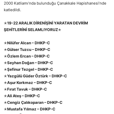
2000 Katliamı’nda bulunduğu Çanakkale Hapishanesi’nde
katledildi.
✭
19-22 ARALIK DİRENİŞİNİ YARATAN DEVRİM
ŞEHİTLERİNİ SELAMLIYORUZ
✭
✭
Nilüfer Alcan – DHKP-C
✭
Gülser Tuzcu – DHKP-C
✭
Özlem Ercan – DHKP-C
✭
Seyhan Doğan – DHKP-C
✭
Şefinur Tezgel – DHKP-C
✭
Yazgülü Güder Öztürk – DHKP-C
✭
Aşur Korkmaz – DHKP-C
✭
Fırat Tavuk – DHKP-C
✭
Ali Ateş – DHKP-C
✭
Cengiz Çalıkoparan – DHKP-C
✭
Mustafa Yılmaz – DHKP-C