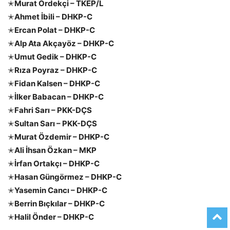
✭
Murat Ördekçi – TKEP/L
✭
Ahmet İbili – DHKP-C
✭
Ercan Polat – DHKP-C
✭
Alp Ata Akçayöz – DHKP-C
✭
Umut Gedik – DHKP-C
✭
Rıza Poyraz – DHKP-C
✭
Fidan Kalsen – DHKP-C
✭
İlker Babacan – DHKP-C
✭
Fahri Sarı – PKK-DÇS
✭
Sultan Sarı – PKK-DÇS
✭
Murat Özdemir – DHKP-C
✭
Ali İhsan Özkan – MKP
✭
İrfan Ortakçı – DHKP-C
✭
Hasan Güngörmez – DHKP-C
✭
Yasemin Cancı – DHKP-C
✭
Berrin Bıçkılar – DHKP-C
✭
Halil Önder – DHKP-C