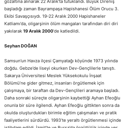
gözaltına alınarak 22 Aralık’ta tutuklandı. Büyük Direniş
başladığı zaman Bayrampaşa Hapishanesi Ölüm Orucu 3.
Ekibi Savaşçısıydı. 19-22 Aralık 2000 Hapishaneler
Katliamı’da, oligarşinin ölüm mangaları tarafından diri diri
yakılarak
19 Aralık 2000
‘de katledildi.
Seyhan DOĞAN
Samsun’un Havza ilçesi Çamyatağı köyünde 1973 yılında
doğdu. Gebze’de liseyi okurken Dev-Gençlilerle tanıştı.
Sakarya Üniversitesi Meslek Yüksekokulu İnşaat
Bölümü’ne gider gitmez, insanları örgütlemek için
çalışmaya, bir taraftan da Dev-Gençlileri aramaya başladı.
Daha sonraki süreçte oligarşinin kaybettiği Ayhan Efeoğlu
onunla bir süre ilgilendi. Ayhan Efeoğlu gittikten sonra da
okulda oluşturdukları birimle eğitim çalışmaları ve pratik
faaliyetlerini sürdürdü. 1993’te yeraltı örgütlenmesi içinde
istihdam edildi. İzmit’te ve Bursa’da örgütlülük içinde yer