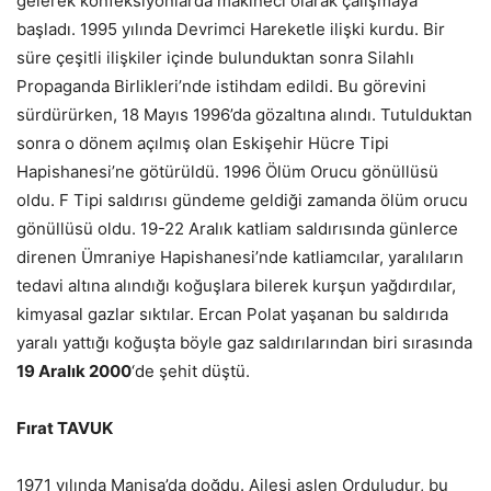
gelerek konfeksiyonlarda makineci olarak çalışmaya
başladı. 1995 yılında Devrimci Hareketle ilişki kurdu. Bir
süre çeşitli ilişkiler içinde bulunduktan sonra Silahlı
Propaganda Birlikleri’nde istihdam edildi. Bu görevini
sürdürürken, 18 Mayıs 1996’da gözaltına alındı. Tutulduktan
sonra o dönem açılmış olan Eskişehir Hücre Tipi
Hapishanesi’ne götürüldü. 1996 Ölüm Orucu gönüllüsü
oldu. F Tipi saldırısı gündeme geldiği zamanda ölüm orucu
gönüllüsü oldu. 19-22 Aralık katliam saldırısında günlerce
direnen Ümraniye Hapishanesi’nde katliamcılar, yaralıların
tedavi altına alındığı koğuşlara bilerek kurşun yağdırdılar,
kimyasal gazlar sıktılar. Ercan Polat yaşanan bu saldırıda
yaralı yattığı koğuşta böyle gaz saldırılarından biri sırasında
19 Aralık 2000
‘de şehit düştü.
Fırat TAVUK
1971 yılında Manisa’da doğdu. Ailesi aslen Orduludur, bu