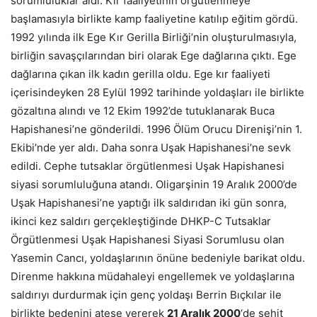
sorumluluklar aldı. Kır faaliyetinin örgütlenmeye
başlamasıyla birlikte kamp faaliyetine katılıp eğitim gördü.
1992 yılında ilk Ege Kır Gerilla Birliği’nin oluşturulmasıyla,
birliğin savaşçılarından biri olarak Ege dağlarına çıktı. Ege
dağlarına çıkan ilk kadın gerilla oldu. Ege kır faaliyeti
içerisindeyken 28 Eylül 1992 tarihinde yoldaşları ile birlikte
gözaltına alındı ve 12 Ekim 1992’de tutuklanarak Buca
Hapishanesi’ne gönderildi. 1996 Ölüm Orucu Direnişi’nin 1.
Ekibi’nde yer aldı. Daha sonra Uşak Hapishanesi’ne sevk
edildi. Cephe tutsaklar örgütlenmesi Uşak Hapishanesi
siyasi sorumluluğuna atandı. Oligarşinin 19 Aralık 2000’de
Uşak Hapishanesi’ne yaptığı ilk saldırıdan iki gün sonra,
ikinci kez saldırı gerçekleştiğinde DHKP-C Tutsaklar
Örgütlenmesi Uşak Hapishanesi Siyasi Sorumlusu olan
Yasemin Cancı, yoldaşlarının önüne bedeniyle barikat oldu.
Direnme hakkına müdahaleyi engellemek ve yoldaşlarına
saldırıyı durdurmak için genç yoldaşı Berrin Bıçkılar ile
birlikte bedenini ateşe vererek
21 Aralık 2000
‘de şehit