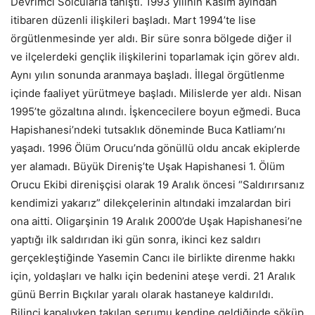
Devrimci Solcularla tanıştı. 1993 yılının Kasım ayından
itibaren düzenli ilişkileri başladı. Mart 1994’te lise
örgütlenmesinde yer aldı. Bir süre sonra bölgede diğer il
ve ilçelerdeki gençlik ilişkilerini toparlamak için görev aldı.
Aynı yılın sonunda aranmaya başladı. İllegal örgütlenme
içinde faaliyet yürütmeye başladı. Milislerde yer aldı. Nisan
1995’te gözaltına alındı. İşkencecilere boyun eğmedi. Buca
Hapishanesi’ndeki tutsaklık döneminde Buca Katliamı’nı
yaşadı. 1996 Ölüm Orucu’nda gönüllü oldu ancak ekiplerde
yer alamadı. Büyük Direniş’te Uşak Hapishanesi 1. Ölüm
Orucu Ekibi direnişçisi olarak 19 Aralık öncesi “Saldırırsanız
kendimizi yakarız” dilekçelerinin altındaki imzalardan biri
ona aitti. Oligarşinin 19 Aralık 2000’de Uşak Hapishanesi’ne
yaptığı ilk saldırıdan iki gün sonra, ikinci kez saldırı
gerçekleştiğinde Yasemin Cancı ile birlikte direnme hakkı
için, yoldaşları ve halkı için bedenini ateşe verdi. 21 Aralık
günü Berrin Bıçkılar yaralı olarak hastaneye kaldırıldı.
Bilinci kapalıyken takılan serumu kendine geldiğinde söküp