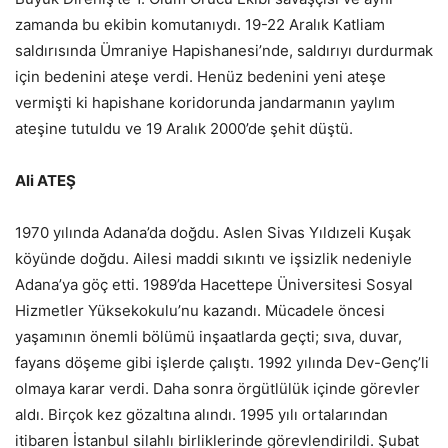
zamanda bu ekibin komutanıydı. 19-22 Aralık Katliam
saldırısında Ümraniye Hapishanesi’nde, saldırıyı durdurmak
için bedenini ateşe verdi. Henüz bedenini yeni ateşe
vermişti ki hapishane koridorunda jandarmanın yaylım
ateşine tutuldu ve 19 Aralık 2000’de şehit düştü.
Ali ATEŞ
1970 yılında Adana’da doğdu. Aslen Sivas Yıldızeli Kuşak
köyünde doğdu. Ailesi maddi sıkıntı ve işsizlik nedeniyle
Adana’ya göç etti. 1989’da Hacettepe Üniversitesi Sosyal
Hizmetler Yüksekokulu’nu kazandı. Mücadele öncesi
yaşamının önemli bölümü inşaatlarda geçti; sıva, duvar,
fayans döşeme gibi işlerde çalıştı. 1992 yılında Dev-Genç’li
olmaya karar verdi. Daha sonra örgütlülük içinde görevler
aldı. Birçok kez gözaltına alındı. 1995 yılı ortalarından
itibaren İstanbul silahlı birliklerinde görevlendirildi. Şubat