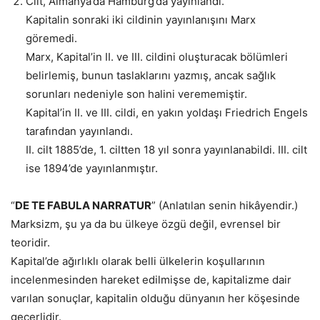
Cilt, Almanya’da Hamburg’da yayınlandı.
Kapitalin sonraki iki cildinin yayınlanışını Marx
göremedi.
Marx, Kapital’in II. ve III. cildini oluşturacak bölümleri
belirlemiş, bunun taslaklarını yazmış, ancak sağlık
sorunları nedeniyle son halini verememiştir.
Kapital’in II. ve III. cildi, en yakın yoldaşı Friedrich Engels
tarafından yayınlandı.
II. cilt 1885’de, 1. ciltten 18 yıl sonra yayınlanabildi. III. cilt
ise 1894’de yayınlanmıştır.
“
DE TE FABULA NARRATUR
” (Anlatılan senin hikâyendir.)
Marksizm, şu ya da bu ülkeye özgü değil, evrensel bir
teoridir.
Kapital’de ağırlıklı olarak belli ülkelerin koşullarının
incelenmesinden hareket edilmişse de, kapitalizme dair
varılan sonuçlar, kapitalin olduğu dünyanın her köşesinde
geçerlidir.