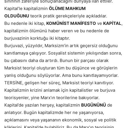
sınıfının zaferiyle sonuçlanacağını dünyaya ilan ettiler.
Kapital’le kapitalizmin
ÖLÜME MAHKUM
OLDUĞUNU
teorik pratik gerekçeleriyle açıkladılar.
Bu nedenle iki kitap,
KOMÜNİST MANİFESTO
ve
KAPİTAL
,
kapitalizmin ölümünü haber veren ve bu nedenle de
burjuvazinin korktuğu iki kitaptır.
Burjuvazi, yüzyıldır, Marksizm’in artık geçersiz olduğunu
kanıtlamaya çalışıyor. Sosyalist sistemin yıkılışından sonra,
bu çabasını daha da artırdı. Bunun bir parçası olarak
Marksist teoriyi oluşturan tüm bu düşünce ve görüşlerin
yanlış olduğunu söylüyorlar. Ama bunu kanıtlayamıyorlar.
TERSİNE, gelişen her süreç, Marksist teoriyi kanıtlıyor.
Kapitalizmin krizini anlamak için kapitalistler ve burjuva
teorisyenler, yine Marx’ın teorilerine bakıyorlar.
Kapital’de yazılan herşey, kapitalizmin
BUGÜNÜNÜ
de
anlatıyor. Bugün kapitalizmde her ne yaşanıyorsa,
açıklamasını veya yaşananın ekonomik, sosyal ve politik
köklerini, Kapital’de bulabiliriz. Bu da Marx’ın teorisinin