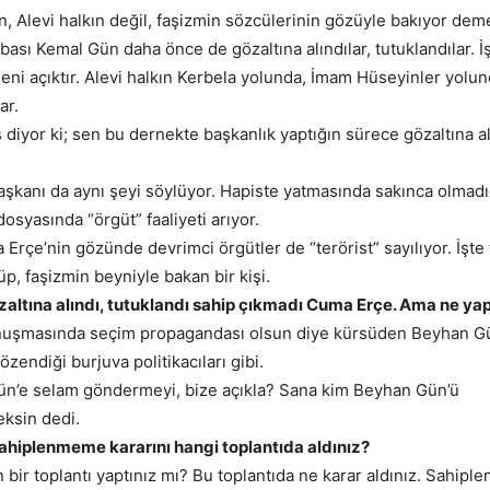
n, Alevi halkın değil, faşizmin sözcülerinin gözüyle bakıyor deme
ası Kemal Gün daha önce de gözaltına alındılar, tutuklandılar.
edeni açıktır. Alevi halkın Kerbela yolunda, İmam Hüseyinler yol
ar.
 diyor ki; sen bu dernekte başkanlık yaptığın sürece gözaltına a
kanı da aynı şeyi söylüyor. Hapiste yatmasında sakınca olmadı
osyasında “örgüt” faaliyeti arıyor.
Erçe’nin gözünde devrimci örgütler de “terörist” sayılıyor. İşte
p, faşizmin beyniyle bakan bir kişi.
altına alındı, tutuklandı sahip çıkmadı Cuma Erçe. Ama ne yap
nuşmasında seçim propagandası olsun diye kürsüden Beyhan G
özendiği burjuva politikacıları gibi.
ün’e selam göndermeyi, bize açıkla? Sana kim Beyhan Gün’ü
ksin dedi.
ahiplenmeme kararını hangi toplantıda aldınız?
bir toplantı yaptınız mı? Bu toplantıda ne karar aldınız. Sahipl