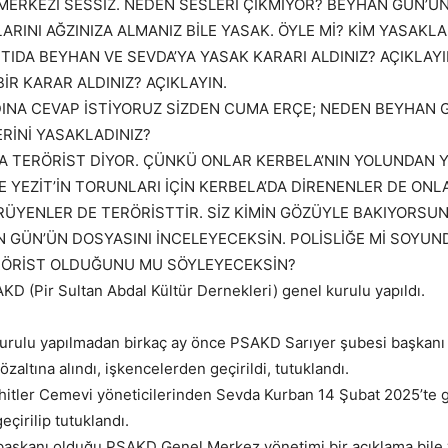
MERKEZİ SESSİZ. NEDEN SESLERİ ÇIKMIYOR? BEYHAN GÜN’ÜN
ARINI AĞZINIZA ALMANIZ BİLE YASAK. ÖYLE Mİ? KİM YASAKLA
IDA BEYHAN VE SEVDA’YA YASAK KARARI ALDINIZ? AÇIKLAYI
İR KARAR ALDINIZ? AÇIKLAYIN.
ADINA CEVAP İSTİYORUZ SİZDEN CUMA ERÇE; NEDEN BEYHAN 
RİNİ YASAKLADINIZ?
A TERÖRİST DİYOR. ÇÜNKÜ ONLAR KERBELA’NIN YOLUNDAN 
E YEZİT’İN TORUNLARI İÇİN KERBELA’DA DİRENENLER DE ONL
ÜYENLER DE TERÖRİSTTİR. SİZ KİMİN GÖZÜYLE BAKIYORSU
 GÜN’ÜN DOSYASINI İNCELEYECEKSİN. POLİSLİĞE Mİ SOYU
RÖRİST OLDUĞUNU MU SÖYLEYECEKSİN?
KD (Pir Sultan Abdal Kültür Dernekleri) genel kurulu yapıldı.
rulu yapılmadan birkaç ay önce PSAKD Sarıyer şubesi başkan
özaltına alındı, işkencelerden geçirildi, tutuklandı.
tler Cemevi yöneticilerinden Sevda Kurban 14 Şubat 2025’te gö
çirilip tutuklandı.
başkanı olduğu PSAKD Genel Merkez yönetimi bir açıklama bile