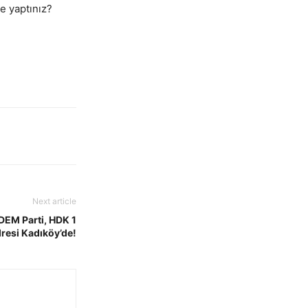
ne yaptınız?
Next article
 DEM Parti, HDK 1
dresi Kadıköy’de!