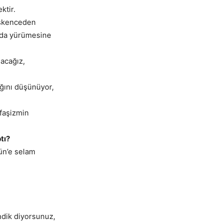
ktir.
 İşkenceden
unda yürümesine
lacağız,
ğını düşünüyor,
 faşizmin
tı?
ün’e selam
endik diyorsunuz,