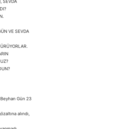
, SEVDA
DI?
N.
GÜN VE SEVDA
YÜRÜYORLAR.
ARIN
NUZ?
NDUN?
ı Beyhan Gün 23
zaltına alındı,
 yapmadı.