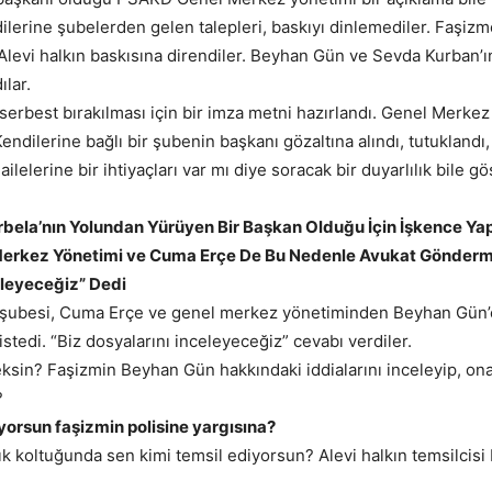
ilerine şubelerden gelen talepleri, baskıyı dinlemediler. Faşizm
Alevi halkın baskısına direndiler. Beyhan Gün ve Sevda Kurban’ın
ılar.
erbest bırakılması için bir imza metni hazırlandı. Genel Merkez
endilerine bağlı bir şubenin başkanı gözaltına alındı, tutuklandı,
ilelerine bir ihtiyaçları var mı diye soracak bir duyarlılık bile g
bela’nın Yolundan Yürüyen Bir Başkan Olduğu İçin İşkence Yap
erkez Yönetimi ve Cuma Erçe De Bu Nedenle Avukat Gönder
eleyeceğiz” Dedi
şubesi, Cuma Erçe ve genel merkez yönetiminden Beyhan Gün’
stedi. “Biz dosyalarını inceleyeceğiz” cevabı verdiler.
ksin? Faşizmin Beyhan Gün hakkındaki iddialarını inceleyip, on
?
orsun faşizmin polisine yargısına?
 koltuğunda sen kimi temsil ediyorsun? Alevi halkın temsilcisi 