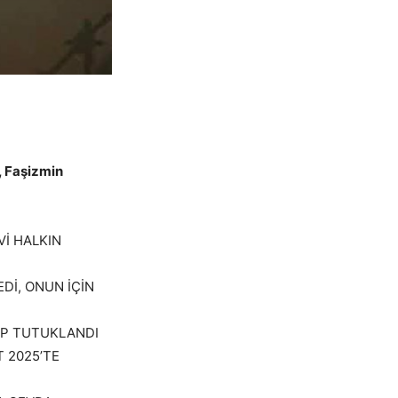
, Faşizmin
Vİ HALKIN
Dİ, ONUN İÇİN
IP TUTUKLANDI
 2025’TE