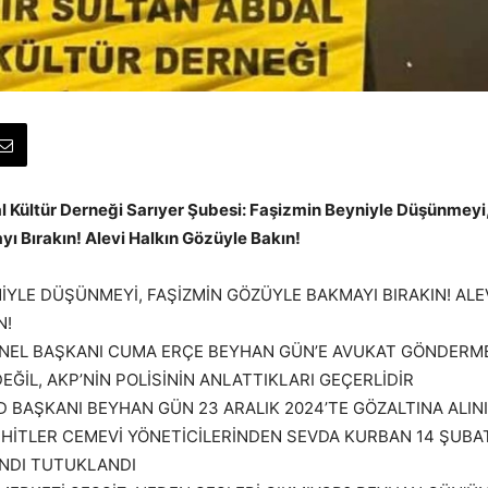
al Kültür Derneği Sarıyer Şubesi: Faşizmin Beyniyle Düşünmeyi
ı Bırakın! Alevi Halkın Gözüyle Bakın!
İYLE DÜŞÜNMEYİ, FAŞİZMİN GÖZÜYLE BAKMAYI BIRAKIN! ALE
N!
ENEL BAŞKANI CUMA ERÇE BEYHAN GÜN’E AVUKAT GÖNDERME
DEĞİL, AKP’NİN POLİSİNİN ANLATTIKLARI GEÇERLİDİR
D BAŞKANI BEYHAN GÜN 23 ARALIK 2024’TE GÖZALTINA ALIN
EHİTLER CEMEVİ YÖNETİCİLERİNDEN SEVDA KURBAN 14 ŞUBAT
INDI TUTUKLANDI