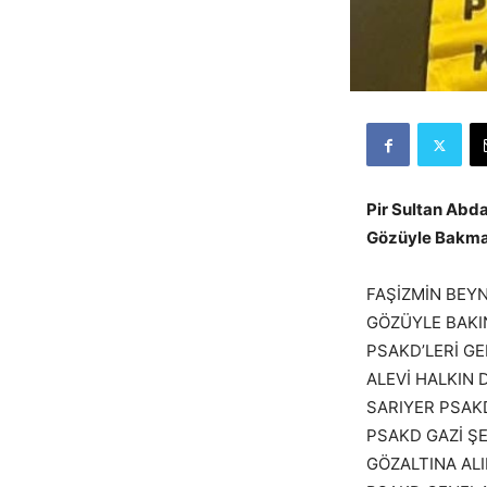
Pir Sultan Abd
Gözüyle Bakmay
FAŞİZMİN BEYN
GÖZÜYLE BAKI
PSAKD’LERİ G
ALEVİ HALKIN 
SARIYER PSAK
PSAKD GAZİ Ş
GÖZALTINA AL