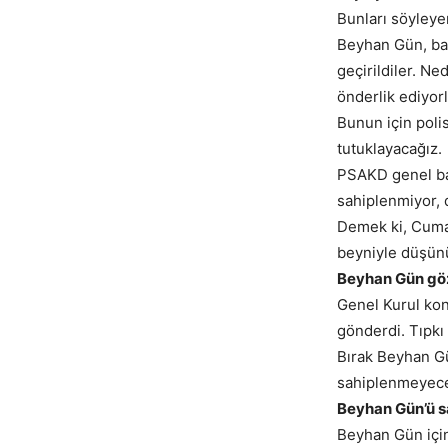
Bunları söyleye
Beyhan Gün, bab
geçirildiler. N
önderlik ediyorl
Bunun için polis
tutuklayacağız.
PSAKD genel baş
sahiplenmiyor, d
Demek ki, Cuma 
beyniyle düşünü
Beyhan Gün göz
Genel Kurul ko
gönderdi. Tıpkı 
Bırak Beyhan G
sahiplenmeyece
Beyhan Gün’ü s
Beyhan Gün için 