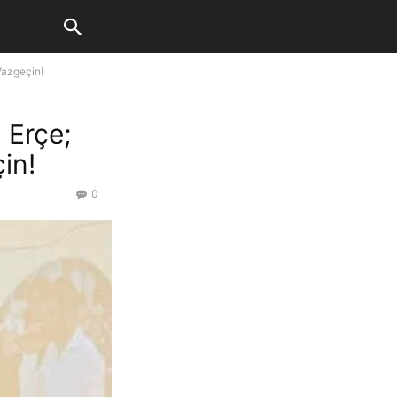
azgeçin!
 Erçe;
in!
0