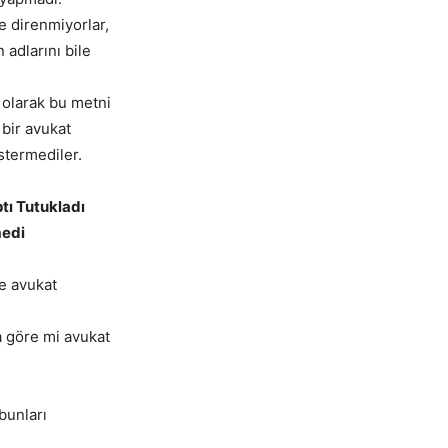
e direnmiyorlar,
 adlarını bile
 olarak bu metni
 bir avukat
östermediler.
tı Tutukladı
medi
e avukat
a göre mi avukat
bunları