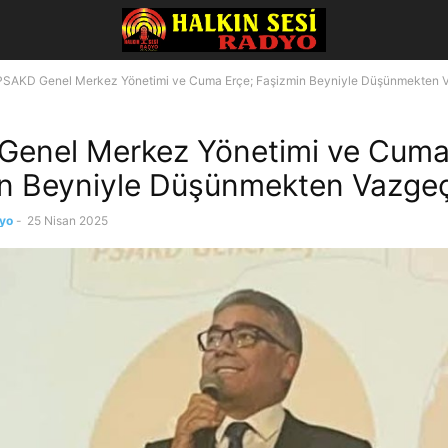
PSAKD Genel Merkez Yönetimi ve Cuma Erçe; Faşizmin Beyniyle Düşünmekten V
enel Merkez Yönetimi ve Cuma
n Beyniyle Düşünmekten Vazgeç
dyo
-
25 Nisan 2025