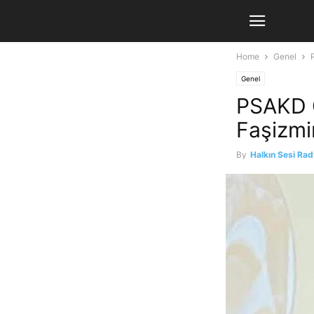
Home
Genel
Genel
PSAKD G
Faşizmi
By
Halkın Sesi Ra