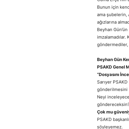
Bunun için kend
ama şubelerin, 
ağızlarına almad
Beyhan Gün’ün s
imzalamadılar. K
göndermediler, a
Beyhan Gün Ker
PSAKD Genel M
“Dosyasını İnc
Sarıyer PSAKD 
gönderilmesini i
Neyi inceleyece
göndereceksin
Çok mu güveniy
PSAKD başkanlık
söyleyemez.