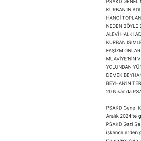
PSAKD GENEL 
KURBAN’IN ADL
HANGİ TOPLANT
NEDEN BÖYLE B
ALEVİ HALKI 
KURBAN İSİMLE
FAŞİZM ONLAR
MUAVİYE’NİN V
YOLUNDAN YÜR
DEMEK BEYHAN
BEYHAN’IN TE
20 Nisan’da PSA
PSAKD Genel Ku
Aralık 2024’te g
PSAKD Gazi Şehi
işkencelerden ge
Cuma Erçe’nin 