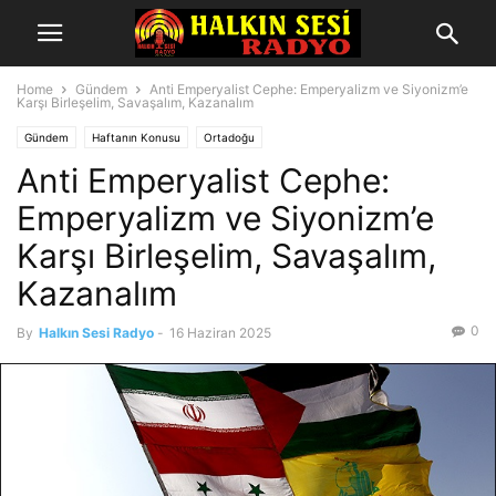
Home
Gündem
Anti Emperyalist Cephe: Emperyalizm ve Siyonizm’e
Karşı Birleşelim, Savaşalım, Kazanalım
Gündem
Haftanın Konusu
Ortadoğu
Anti Emperyalist Cephe:
Emperyalizm ve Siyonizm’e
Karşı Birleşelim, Savaşalım,
Kazanalım
0
By
Halkın Sesi Radyo
-
16 Haziran 2025