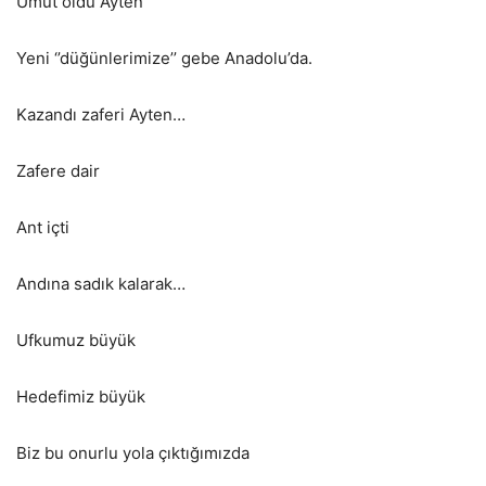
Umut oldu Ayten
Yeni ‘’düğünlerimize’’ gebe Anadolu’da.
Kazandı zaferi Ayten…
Zafere dair
Ant içti
Andına sadık kalarak…
Ufkumuz büyük
Hedefimiz büyük
Biz bu onurlu yola çıktığımızda