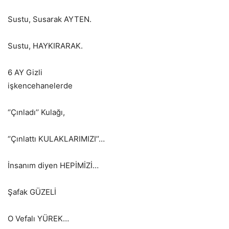
Sustu, Susarak AYTEN.
Sustu, HAYKIRARAK.
6 AY Gizli
işkencehanele
‘’Çınladı’’ Kulağı,
‘’Çınlattı KULAKLARIMIZI’’…
İnsanım diyen HEPİMİZİ…
Şafak GÜZELİ
O Vefalı YÜREK…