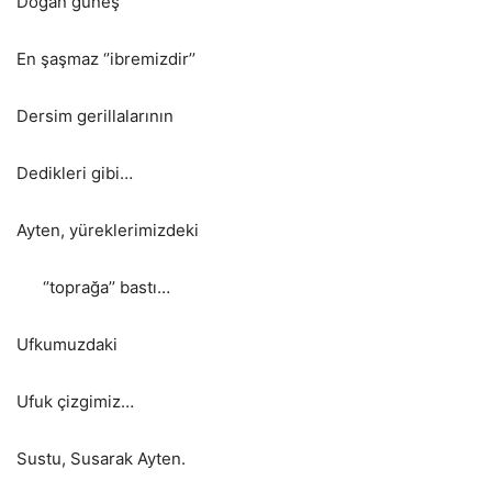
Doğan güneş
En şaşmaz ‘’ibremizdir’’
Dersim gerillalarının
Dedikleri gibi…
Ayten, yüreklerimizdeki
‘’toprağa’’ bastı…
Ufkumuzdaki
Ufuk çizgimiz…
Sustu, Susarak Ayten.