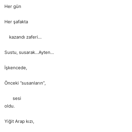
Her gün
Her şafakta
kazandı zaferi…
Sustu, susarak…Ayten…
İşkencede,
Önceki ‘’susanların’’,
sesi
oldu
Yiğit Arap kızı,