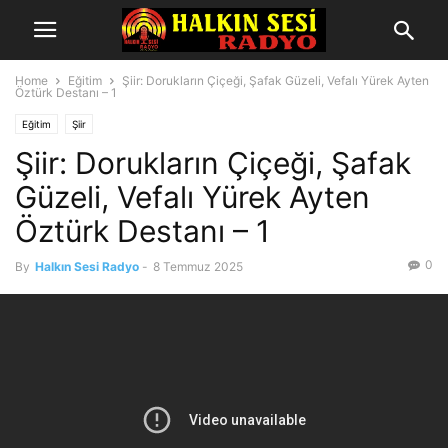
Home
Eğitim
Şiir: Dorukların Çiçeği, Şafak Güzeli, Vefalı Yürek Ayten
Öztürk Destanı – 1
Eğitim
Şiir
Şiir: Dorukların Çiçeği, Şafak
Güzeli, Vefalı Yürek Ayten
Öztürk Destanı – 1
0
By
Halkın Sesi Radyo
-
8 Temmuz 2025