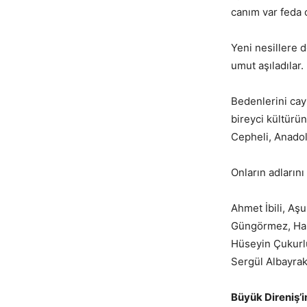
canım var feda 
Yeni nesillere 
umut aşıladılar.
Bedenlerini cay
bireyci kültürü
Cepheli, Anadol
Onların adların
Ahmet İbili, Aş
Güngörmez, Hali
Hüseyin Çukurlu
Sergül Albayrak
Büyük Direniş’in