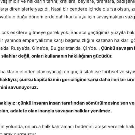
avaşımıdır ve halkların tarihi; krallara, beylere, tiranlara, padişahl
rşı direnişlerle yazıldı. Nasıl bir cendere içinde olursa olsun, 
oyutlu olduğu dönemlerde dahi kurtuluşu için savaşmaktan vazg
 çok eskilere gitmeye gerek yok. Sadece geçtiğimiz yüzyıla bak
ir yanında emperyalizme karşı bağımsızlığını kazanan halkları g
a’da, Rusya’da, Gine’de, Bulgaristan’da, Çin’de…
Çünkü savaşın k
ilahlar değil, onları kullananın haklılığının gücüdür.
alkların elinden alamayacağı en güçlü silah ise tarihsel ve siyasa
haklıyız; çünkü kapitalizmin gericiliğine karşı daha ileri bir ür
mini savunuyoruz.
haklıyız; çünkü insanın insan tarafından sömürülmesine son ve
 olan, adalete olan inançla savaşan halklar yenilmez.
nin yolunda, onlarca halk kahramanı bedenini ateşe vererek halkla
olarak durmuştur.