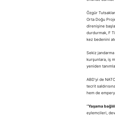
Özgür Tutsaklar
Orta Doğu Proje
direnişine başla
durdurmak, F Ti
kez bedenini at
Sekiz jandarma
kurşunlara, iş m
yeniden tanımla
ABD’yi de NATO’
tecrit saldırıs
hem de emperyal
‘’Yaşama bağlı
eylemcileri, dev