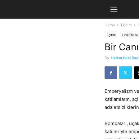
Home
Eğitim
Eğitim
Halk Okulu
Bir Can
By
Halkın Sesi Ra
Emperyalizm ve i
katliamların, aç
adaletsizlikleri
Bombaları, uçakla
katilleriyle emp