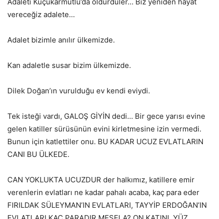
Adaleti Küçükarmutlu’da öldürdüler… Biz yeniden hayat
vereceğiz adalete…
Adalet bizimle anılır ülkemizde.
Kan adaletle susar bizim ülkemizde.
Dilek Doğan’ın vurulduğu ev kendi eviydi.
Tek isteği vardı, GALOŞ GİYİN dedi… Bir gece yarısı evine
gelen katiller sürüsünün evini kirletmesine izin vermedi.
Bunun için katlettiler onu. BU KADAR UCUZ EVLATLARIN
CANI BU ÜLKEDE.
CAN YOKLUKTA UCUZDUR der halkımız, katillere emir
verenlerin evlatları ne kadar pahalı acaba, kaç para eder
FIRILDAK SÜLEYMAN’IN EVLATLARI, TAYYİP ERDOĞAN’IN
EVLATLARI KAÇ PARADIR MESELA? ON KATINI, YÜZ