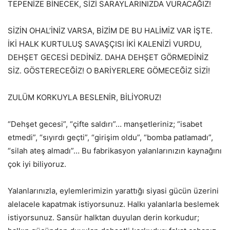
TEPENİZE BİNECEK, SİZİ SARAYLARINIZDA VURACAĞIZ!
SİZİN OHAL’İNİZ VARSA, BİZİM DE BU HALİMİZ VAR İŞTE.
İKİ HALK KURTULUŞ SAVAŞÇISI İKİ KALENİZİ VURDU,
DEHŞET GECESİ DEDİNİZ. DAHA DEHŞET GÖRMEDİNİZ
SİZ. GÖSTERECEĞİZ! O BARİYERLERE GÖMECEĞİZ SİZİ!
ZULÜM KORKUYLA BESLENİR, BİLİYORUZ!
“Dehşet gecesi”, “çifte saldırı”… manşetleriniz; “isabet
etmedi”, “sıyırdı geçti”, “girişim oldu”, “bomba patlamadı”,
“silah ateş almadı”… Bu fabrikasyon yalanlarınızın kaynağını
çok iyi biliyoruz.
Yalanlarınızla, eylemlerimizin yarattığı siyasi gücün üzerini
alelacele kapatmak istiyorsunuz. Halkı yalanlarla beslemek
istiyorsunuz. Sansür halktan duyulan derin korkudur;