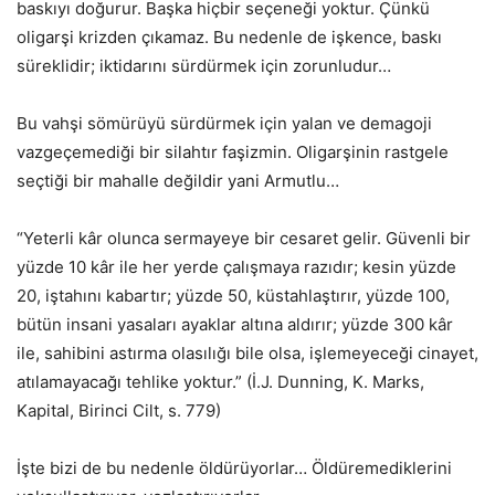
baskıyı doğurur. Başka hiçbir seçeneği yoktur. Çünkü
oligarşi krizden çıkamaz. Bu nedenle de işkence, baskı
süreklidir; iktidarını sürdürmek için zorunludur…
Bu vahşi sömürüyü sürdürmek için yalan ve demagoji
vazgeçemediği bir silahtır faşizmin. Oligarşinin rastgele
seçtiği bir mahalle değildir yani Armutlu…
“Yeterli kâr olunca sermayeye bir cesaret gelir. Güvenli bir
yüzde 10 kâr ile her yerde çalışmaya razıdır; kesin yüzde
20, iştahını kabartır; yüzde 50, küstahlaştırır, yüzde 100,
bütün insani yasaları ayaklar altına aldırır; yüzde 300 kâr
ile, sahibini astırma olasılığı bile olsa, işlemeyeceği cinayet,
atılamayacağı tehlike yoktur.” (İ.J. Dunning, K. Marks,
Kapital, Birinci Cilt, s. 779)
İşte bizi de bu nedenle öldürüyorlar… Öldüremediklerini