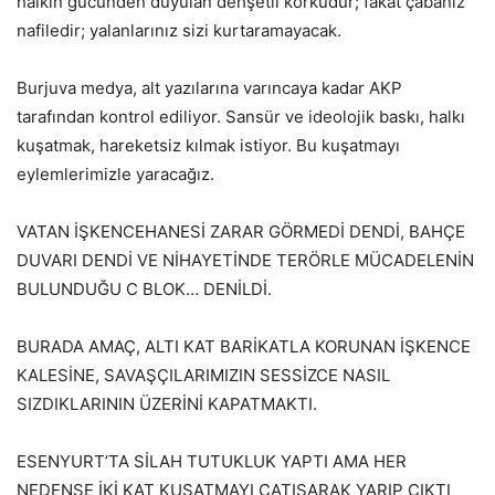
halkın gücünden duyulan dehşetli korkudur; fakat çabanız
nafiledir; yalanlarınız sizi kurtaramayacak.
Burjuva medya, alt yazılarına varıncaya kadar AKP
tarafından kontrol ediliyor. Sansür ve ideolojik baskı, halkı
kuşatmak, hareketsiz kılmak istiyor. Bu kuşatmayı
eylemlerimizle yaracağız.
VATAN İŞKENCEHANESİ ZARAR GÖRMEDİ DENDİ, BAHÇE
DUVARI DENDİ VE NİHAYETİNDE TERÖRLE MÜCADELENİN
BULUNDUĞU C BLOK… DENİLDİ.
BURADA AMAÇ, ALTI KAT BARİKATLA KORUNAN İŞKENCE
KALESİNE, SAVAŞÇILARIMIZIN SESSİZCE NASIL
SIZDIKLARININ ÜZERİNİ KAPATMAKTI.
ESENYURT’TA SİLAH TUTUKLUK YAPTI AMA HER
NEDENSE İKİ KAT KUŞATMAYI ÇATIŞARAK YARIP ÇIKTI