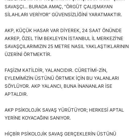
SAVAŞÇI… BURADA AMAÇ, “ÖRGÜT ÇALIŞMAYAN
SİLAHLARI VERİYOR” GÜVENSİZLİĞİNİ YARATMAKTIR.
AKP, KÜÇÜK HASAR VAR DİYEREK, 24 SAAT ÖNÜNDE
AKREP, ÖZEL TİM BEKLEYEN İSTANBUL İL MERKEZİ’NE
SAVAŞÇILARIMIZIN 25 METRE NASIL YAKLAŞTIKLARININ
ÜZERİNİ ÖRTMEKTİR.
FAŞİZM KATİLDİR, YALANCIDIR. CÜRETİMİ-ZİN,
EYLEMİMİZİN ÜSTÜNÜ ÖRTMEK İÇİN BU YALANLARI
SÖYLÜYOR. AKP YALANCI, BUNA İNANANLAR İSE
APTALDIR.
AKP PSİKOLOJİK SAVAŞ YÜRÜTÜYOR; HERKESİ APTAL
YERİNE KOYACAĞINI SANIYOR.
HİÇBİR PSİKOLOJİK SAVAŞ GERÇEKLERİN ÜSTÜNÜ