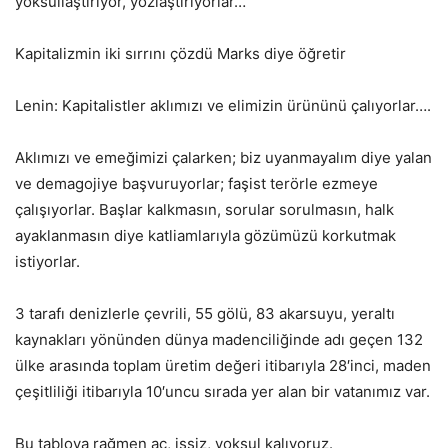
yoksullaştırıyor, yozlaştırıyorlar…
Kapitalizmin iki sırrını çözdü Marks diye öğretir
Lenin: Kapitalistler aklımızı ve elimizin ürününü çalıyorlar….
Aklımızı ve emeğimizi çalarken; biz uyanmayalım diye yalan
ve demagojiye başvuruyorlar; faşist terörle ezmeye
çalışıyorlar. Başlar kalkmasın, sorular sorulmasın, halk
ayaklanmasın diye katliamlarıyla gözümüzü korkutmak
istiyorlar.
3 tarafı denizlerle çevrili, 55 gölü, 83 akarsuyu, yeraltı
kaynakları yönünden dünya madenciliğinde adı geçen 132
ülke arasında toplam üretim değeri itibarıyla 28′inci, maden
çeşitliliği itibarıyla 10′uncu sırada yer alan bir vatanımız var.
Bu tabloya rağmen aç, işsiz, yoksul kalıyoruz.