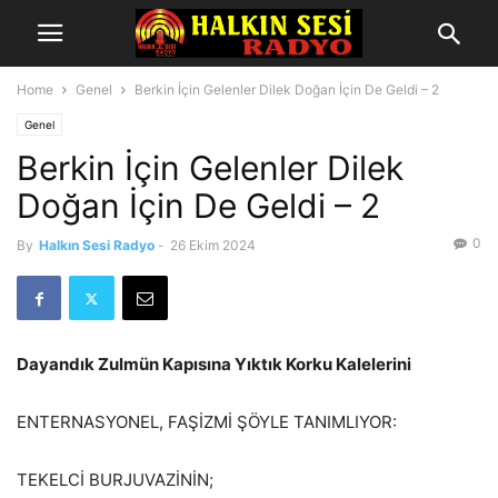
Home
Genel
Berkin İçin Gelenler Dilek Doğan İçin De Geldi – 2
Genel
Berkin İçin Gelenler Dilek
Doğan İçin De Geldi – 2
0
By
Halkın Sesi Radyo
-
26 Ekim 2024
Dayandık Zulmün Kapısına Yıktık Korku Kalelerini
ENTERNASYONEL, FAŞİZMİ ŞÖYLE TANIMLIYOR:
TEKELCİ BURJUVAZİNİN;