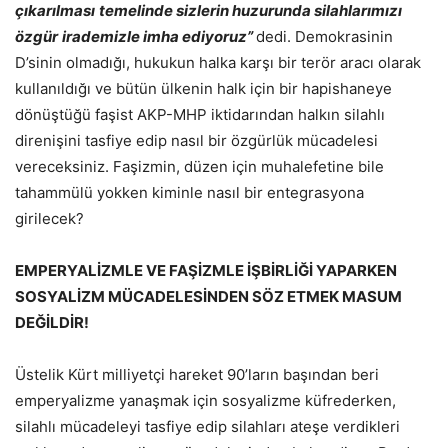
çıkarılması
temelinde sizlerin huzurunda silahlarımızı
özgür
irademizle imha ediyoruz”
dedi. Demokrasinin
D’sinin olmadığı, hukukun halka karşı bir terör aracı olarak
kullanıldığı ve bütün ülkenin halk için bir hapishaneye
dönüştüğü faşist AKP-MHP iktidarından halkın silahlı
direnişini tasfiye edip nasıl bir özgürlük mücadelesi
vereceksiniz. Faşizmin, düzen için muhalefetine bile
tahammülü yokken kiminle nasıl bir entegrasyona
girilecek?
EMPERYALİZMLE VE FAŞİZMLE İŞBİRLİĞİ YAPARKEN
SOSYALİZM MÜCADELESİNDEN SÖZ ETMEK MASUM
DEĞİLDİR!
Üstelik Kürt milliyetçi hareket 90’ların başından beri
emperyalizme yanaşmak için sosyalizme küfrederken,
silahlı mücadeleyi tasfiye edip silahları ateşe verdikleri