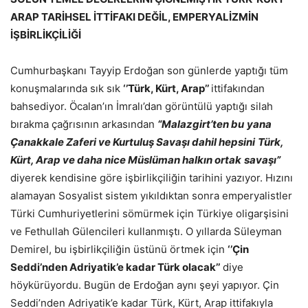
ARAP TARİHSEL İTTİFAKI DEĞİL, EMPERYALİZMİN
İŞBİRLİKÇİLİĞİ
Cumhurbaşkanı Tayyip Erdoğan son günlerde yaptığı tüm
konuşmalarında sık sık
‘’Türk, Kürt, Arap’’
ittifakından
bahsediyor. Öcalan’ın İmralı’dan görüntülü yaptığı silah
bırakma çağrısının arkasından
“Malazgirt’ten bu
yana
Çanakkale Zaferi ve Kurtuluş Savaşı dahil hepsini
Türk,
Kürt, Arap ve daha nice Müslüman halkın ortak
savaşı”
diyerek kendisine göre işbirlikçiliğin tarihini yazıyor. Hızını
alamayan Sosyalist sistem yıkıldıktan sonra emperyalistler
Türki Cumhuriyetlerini sömürmek için Türkiye oligarşisini
ve Fethullah Gülencileri kullanmıştı. O yıllarda Süleyman
Demirel, bu işbirlikçiliğin üstünü örtmek için
‘’Çin
Seddi’nden Adriyatik’e kadar Türk olacak’’
diye
höykürüyordu. Bugün de Erdoğan aynı şeyi yapıyor. Çin
Seddi’nden Adriyatik’e kadar Türk, Kürt, Arap ittifakıyla