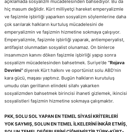
açıklamada sosyalizm mücadelesinden bahsediyor. Bu da
hiç masum değildir. Kürt milliyetçi hareket emperyalizmle
ve faşizmle işbirliği yaparken sosyalizm söylemlerine daha
çok sarılarak halkların kurtuluş mücadelesini de
emperyalizmin ve faşizmin hizmetine sokmaya çalışıyor.
Emperyalizmle, faşizmle işbirliği yaparak, antiemperyalist,
antifaşist olunmadan sosyalist olunamaz. On binlerce
insanımızın kanını döken faşizmle işbirliği yapıp sonra
sosyalizm mücadelesinden bahsetmek. Suriye’de
‘’Rojava
Devrimi’’
diyerek Kürt halkını ve oportünist solu ABD’nin
kara gücü, maşası yaptınız. Bugün halkların kurutuluş
umudu olan gerillanın elindeki silahı yakarken
sosyalizmden bahsetmek birincisi ihaneti gizlemek, ikincisi
sosyalistleri faşizmin hizmetine sokmaya çalışmaktır.
PKK, SOLU SOL YAPAN EN TEMEL SİYASİ KRİTERLERİ
YOK SAYMIŞ, SOLUN EN TEMEL İLKELERİNİ İNKÂR ETMİŞ,
SOLUN TEMEL DEĞERLERİNİ ÇİĞNEMİŞTİR TÜRK-KÜRT-