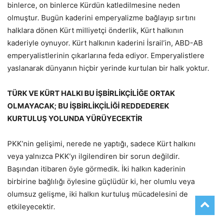
binlerce, on binlerce Kürdün katledilmesine neden
olmuştur. Bugün kaderini emperyalizme bağlayıp sırtını
halklara dönen Kürt milliyetçi önderlik, Kürt halkının
kaderiyle oynuyor. Kürt halkının kaderini İsrail’in, ABD-AB
emperyalistlerinin çıkarlarına feda ediyor. Emperyalistlere
yaslanarak dünyanın hiçbir yerinde kurtulan bir halk yoktur.
TÜRK VE KÜRT HALKI BU İŞBİRLİKÇİLİĞE ORTAK
OLMAYACAK; BU İŞBİRLİKÇİLİĞİ REDDEDEREK
KURTULUŞ YOLUNDA YÜRÜYECEKTİR
PKK’nin gelişimi, nerede ne yaptığı, sadece Kürt halkını
veya yalnızca PKK’yı ilgilendiren bir sorun değildir.
Başından itibaren öyle görmedik. İki halkın kaderinin
birbirine bağlılığı öylesine güçlüdür ki, her olumlu veya
olumsuz gelişme, iki halkın kurtuluş mücadelesini de
etkileyecektir.