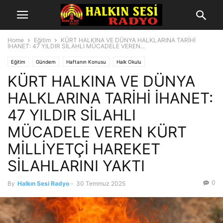
Home
Eğitim
KÜRT HALKINA VE DÜNYA HALKLARINA TARİHİ
İHANET: 47 YILDIR SİLAHLI MÜCADELE VEREN...
Eğitim
Gündem
Haftanın Konusu
Halk Okulu
KÜRT HALKINA VE DÜNYA
HALKLARINA TARİHİ İHANET:
47 YILDIR SİLAHLI
MÜCADELE VEREN KÜRT
MİLLİYETÇİ HAREKET
SİLAHLARINI YAKTI
0
By
Halkın Sesi Radyo
-
30 Temmuz 2025