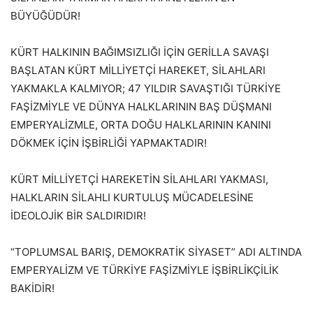
BÜYÜĞÜDÜR!
KÜRT HALKININ BAĞIMSIZLIĞI İÇİN GERİLLA SAVAŞI
BAŞLATAN KÜRT MİLLİYETÇİ HAREKET, SİLAHLARI
YAKMAKLA KALMIYOR; 47 YILDIR SAVAŞTIĞI TÜRKİYE
FAŞİZMİYLE VE DÜNYA HALKLARININ BAŞ DÜŞMANI
EMPERYALİZMLE, ORTA DOĞU HALKLARININ KANINI
DÖKMEK İÇİN İŞBİRLİĞİ YAPMAKTADIR!
KÜRT MİLLİYETÇİ HAREKETİN SİLAHLARI YAKMASI,
HALKLARIN SİLAHLI KURTULUŞ MÜCADELESİNE
İDEOLOJİK BİR SALDIRIDIR!
“TOPLUMSAL BARIŞ, DEMOKRATİK SİYASET” ADI ALTINDA
EMPERYALİZM VE TÜRKİYE FAŞİZMİYLE İŞBİRLİKÇİLİK
BAKİDİR!