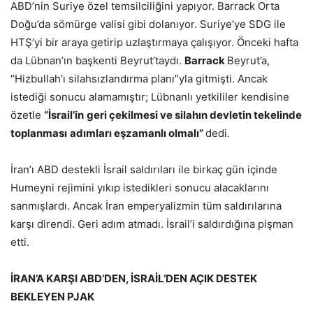
ABD’nin Suriye özel temsilciliğini yapıyor. Barrack Orta
Doğu’da sömürge valisi gibi dolanıyor. Suriye’ye SDG ile
HTŞ’yi bir araya getirip uzlaştırmaya çalışıyor. Önceki hafta
da Lübnan’ın başkenti Beyrut’taydı.
Barrack
Beyrut’a,
“Hizbullah’ı silahsızlandırma planı”yla gitmişti. Ancak
istediği sonucu alamamıştır; Lübnanlı yetkililer kendisine
özetle
“İsrail’in
geri çekilmesi ve silahın devletin tekelinde
toplanması
adımları eşzamanlı olmalı”
dedi.
İran’ı ABD destekli İsrail saldırıları ile birkaç gün içinde
Humeyni rejimini yıkıp istedikleri sonucu alacaklarını
sanmışlardı. Ancak İran emperyalizmin tüm saldırılarına
karşı direndi. Geri adım atmadı. İsrail’i saldırdığına pişman
etti.
İRAN’A KARŞI ABD’DEN, İSRAİL’DEN AÇIK DESTEK
BEKLEYEN PJAK