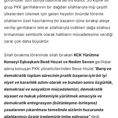
görüntüler tüm dünya basınına servis edildi. 30 kişilik bir
grup PKK gerillalarının bir dağdan silahlarıyla inip çeşitli
ülkelerden izlemek için gelen heyetin önünde törenle
silahlarını özel hazırlanmış bir kazanın içine bırakıp ateşe
verilip gerillaların tekrar silahlarıyla indikleri dağa silahsız
tırmanması sembolik olarak halkların mücadelesine verdiği
zarar çok daha büyüktür.
Silah bırakma töreninde silah bırakan
KCK Yürütme
Konseyi Eşbaşkanı Besê Hozat ve Nedim Seven
gerillalar
adına konuşan PKK yöneticilerinden Bese Hozat
“Barış ve
demokratik toplum sürecinin pratik başarısı için bir iyi
niyet ve kararlılık adımı olarak ve bundan sonra özgürlük,
demokrasi ve sosyalizm mücadelemizi, demokratik
siyaset ve hukuk yöntemiyle yürütmek amacıyla ve
demokratik entegrasyon (bütünleşme-birleşme)
yasalarının çıkarılması temelinde sizlerin huzurunda
silahlarımızı özgür irademizle imha ediyoruz”
dedi.