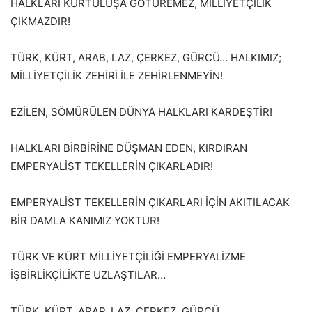
HALKLARI KURTULUŞA GÖTÜREMEZ, MİLLİYETÇİLİK
ÇIKMAZDIR!
TÜRK, KÜRT, ARAB, LAZ, ÇERKEZ, GÜRCÜ… HALKIMIZ;
MİLLİYETÇİLİK ZEHİRİ İLE ZEHİRLENMEYİN!
EZİLEN, SÖMÜRÜLEN DÜNYA HALKLARI KARDEŞTİR!
HALKLARI BİRBİRİNE DÜŞMAN EDEN, KIRDIRAN
EMPERYALİST TEKELLERİN ÇIKARLADIR!
EMPERYALİST TEKELLERİN ÇIKARLARI İÇİN AKITILACAK
BİR DAMLA KANIMIZ YOKTUR!
TÜRK VE KÜRT MİLLİYETÇİLİĞİ EMPERYALİZME
İŞBİRLİKÇİLİKTE UZLAŞTILAR…
TÜRK, KÜRT, ARAP, LAZ, ÇERKEZ, GÜRCÜ…