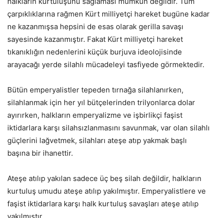
halkların kurtuluşunu sağlaması mümkün değildir. Tüm
çarpıklıklarına rağmen Kürt milliyetçi hareket bugüne kadar
ne kazanmışsa hepsini de esas olarak gerilla savaşı
sayesinde kazanmıştır. Fakat Kürt milliyetçi hareket
tıkanıklığın nedenlerini küçük burjuva ideolojisinde
arayacağı yerde silahlı mücadeleyi tasfiyede görmektedir.
Bütün emperyalistler tepeden tırnağa silahlanırken,
silahlanmak için her yıl bütçelerinden trilyonlarca dolar
ayırırken, halkların emperyalizme ve işbirlikçi faşist
iktidarlara karşı silahsızlanmasını savunmak, var olan silahlı
güçlerini lağvetmek, silahları ateşe atıp yakmak başlı
başına bir ihanettir.
Ateşe atılıp yakılan sadece üç beş silah değildir, halkların
kurtuluş umudu ateşe atılıp yakılmıştır. Emperyalistlere ve
faşist iktidarlara karşı halk kurtuluş savaşları ateşe atılıp
yakılmıştır.