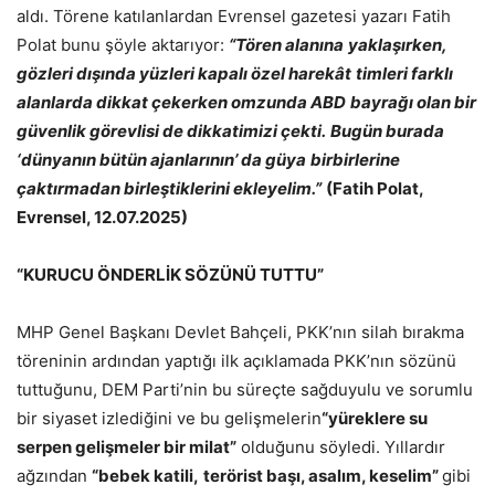
aldı. Törene katılanlardan Evrensel gazetesi yazarı Fatih
Polat bunu şöyle aktarıyor:
“Tören alanına
yaklaşırken,
gözleri dışında yüzleri kapalı özel harekât
timleri farklı
alanlarda dikkat çekerken omzunda ABD
bayrağı olan bir
güvenlik görevlisi de dikkatimizi çekti.
Bugün burada
‘dünyanın bütün ajanlarının’ da güya
birbirlerine
çaktırmadan birleştiklerini ekleyelim.”
(Fatih Polat,
Evrensel, 12.07.2025)
“KURUCU ÖNDERLİK SÖZÜNÜ TUTTU”
MHP Genel Başkanı Devlet Bahçeli, PKK’nın silah bırakma
töreninin ardından yaptığı ilk açıklamada PKK’nın sözünü
tuttuğunu, DEM Parti’nin bu süreçte sağduyulu ve sorumlu
bir siyaset izlediğini ve bu gelişmelerin
“yüreklere su
serpen gelişmeler bir milat”
olduğunu söyledi. Yıllardır
ağzından
“bebek katili,
terörist başı, asalım, keselim”
gibi