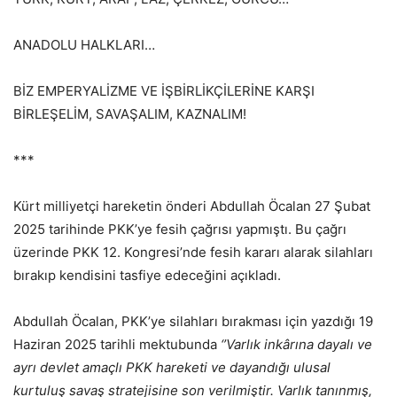
ANADOLU HALKLARI…
BİZ EMPERYALİZME VE İŞBİRLİKÇİLERİNE KARŞI
BİRLEŞELİM, SAVAŞALIM, KAZNALIM!
***
Kürt milliyetçi hareketin önderi Abdullah Öcalan 27 Şubat
2025 tarihinde PKK’ye fesih çağrısı yapmıştı. Bu çağrı
üzerinde PKK 12. Kongresi’nde fesih kararı alarak silahları
bırakıp kendisini tasfiye edeceğini açıkladı.
Abdullah Öcalan, PKK’ye silahları bırakması için yazdığı 19
Haziran 2025 tarihli mektubunda
‘’Varlık inkârına
dayalı ve
ayrı devlet amaçlı PKK hareketi ve dayandığı
ulusal
kurtuluş savaş stratejisine son verilmiştir.
Varlık tanınmış,