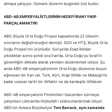
almaya çalışıyor. Osmanlı düzenin bugünkü özü budur.
ABD-AB EMPERYALİSTLERİNİN HEDEFİ İRAN’I YIKIP
PARÇALAMAKTIR!
ABD, Büyük Orta Doğu Projesi kapsamında 22 ülkenin
sınırlarını değiştireceğim demişti. SDG ve HTŞ, Büyük Orta
Doğu Projesi’nin ürünüdür. Suriye’de Esad İktidarı
yıkıldıktan sonra şimdi sıra İran’da. Orta Doğu’yu İsrail’in
güvenliğini dikkate alarak yeniden düzenlemek istiyor. Şu
anda ABD-AB emperyalizminin Orta Doğu düzenine boyun
eğmeyen bir İran var. Türk, Kürt, Arap ittifakı ne Malazgirt’e
kadar uzanan tarihi bir ittifaktır ne de kardeşlik ittifakıdır.
ABD-AB emperyalizmi Filistinlileri Gazze’den sürmeye
çalışırken Lübnan’da Hizbullah’ı silahsızlandırmak istiyor.
ABD’nin Ankara Büyükelçisi
Tom Barrack,
aynı zamanda