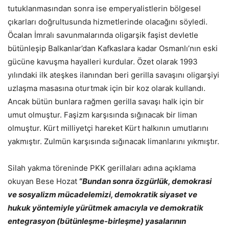
tutuklanmasından sonra ise emperyalistlerin bölgesel
çıkarları doğrultusunda hizmetlerinde olacağını söyledi.
Öcalan İmralı savunmalarında oligarşik faşist devletle
bütünleşip Balkanlar’dan Kafkaslara kadar Osmanlı’nın eski
gücüne kavuşma hayalleri kurdular. Özet olarak 1993
yılındaki ilk ateşkes ilanından beri gerilla savaşını oligarşiyi
uzlaşma masasına oturtmak için bir koz olarak kullandı.
Ancak bütün bunlara rağmen gerilla savaşı halk için bir
umut olmuştur. Faşizm karşısında sığınacak bir liman
olmuştur. Kürt milliyetçi hareket Kürt halkının umutlarını
yakmıştır. Zulmün karşısında sığınacak limanlarını yıkmıştır.
Silah yakma töreninde PKK gerillaları adına açıklama
okuyan Bese Hozat
“
Bundan sonra özgürlük, demokrasi
ve sosyalizm mücadelemizi, demokratik siyaset ve
hukuk yöntemiyle yürütmek amacıyla ve demokratik
entegrasyon (bütünleşme-birleşme) yasalarının