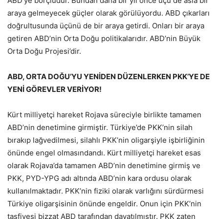
ABD’ye borçludur. Bundan daha bir yıl önce üçü de asla bir
araya gelmeyecek güçler olarak görülüyordu. ABD çıkarları
doğrultusunda üçünü de bir araya getirdi. Onları bir araya
getiren ABD’nin Orta Doğu politikalarıdır. ABD’nin Büyük
Orta Doğu Projesi’dir.
ABD, ORTA DOĞU’YU YENİDEN DÜZENLERKEN PKK’YE DE
YENİ GÖREVLER VERİYOR!
Kürt milliyetçi hareket Rojava süreciyle birlikte tamamen
ABD’nin denetimine girmiştir. Türkiye’de PKK’nin silah
bırakıp lağvedilmesi, silahlı PKK’nin oligarşiyle işbirliğinin
önünde engel olmasındandı. Kürt milliyetçi hareket esas
olarak Rojava’da tamamen ABD’nin denetimine girmiş ve
PKK, PYD-YPG adı altında ABD’nin kara ordusu olarak
kullanılmaktadır. PKK’nin fiziki olarak varlığını sürdürmesi
Türkiye oligarşisinin önünde engeldir. Onun için PKK’nin
tasfiyesi bizzat ABD tarafından dayatılmıştır. PKK zaten